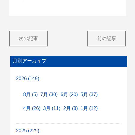
次の記事
前の記事
月別アーカイブ
2026 (149)
8月 (5)
7月 (30)
6月 (20)
5月 (37)
4月 (26)
3月 (11)
2月 (8)
1月 (12)
2025 (225)