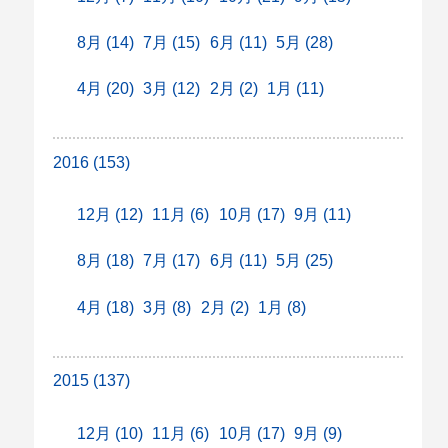
8月 (14)
7月 (15)
6月 (11)
5月 (28)
4月 (20)
3月 (12)
2月 (2)
1月 (11)
2016 (153)
12月 (12)
11月 (6)
10月 (17)
9月 (11)
8月 (18)
7月 (17)
6月 (11)
5月 (25)
4月 (18)
3月 (8)
2月 (2)
1月 (8)
2015 (137)
12月 (10)
11月 (6)
10月 (17)
9月 (9)