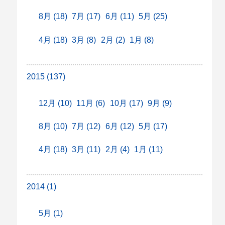
8月 (18)
7月 (17)
6月 (11)
5月 (25)
4月 (18)
3月 (8)
2月 (2)
1月 (8)
2015 (137)
12月 (10)
11月 (6)
10月 (17)
9月 (9)
8月 (10)
7月 (12)
6月 (12)
5月 (17)
4月 (18)
3月 (11)
2月 (4)
1月 (11)
2014 (1)
5月 (1)