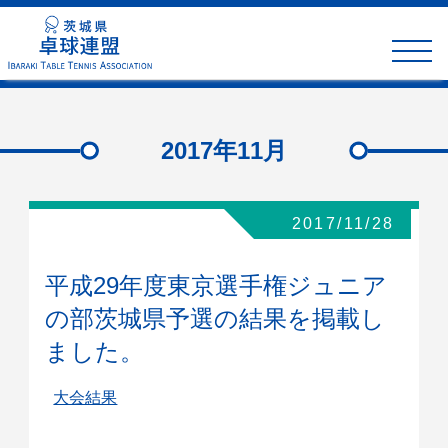
toggle
naviga
2017年11月
2017/11/28
平成29年度東京選手権ジュニア
の部茨城県予選の結果を掲載し
ました。
大会結果