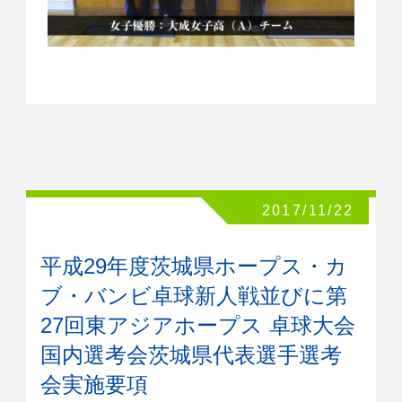
2017/11/22
平成29年度茨城県ホープス・カ
ブ・バンビ卓球新人戦並びに第
27回東アジアホープス 卓球大会
国内選考会茨城県代表選手選考
会実施要項