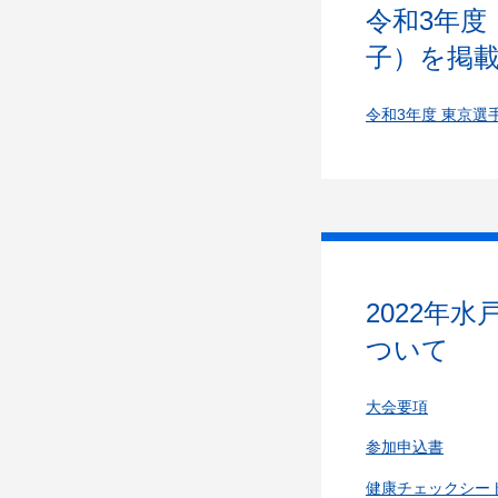
令和3年度
子）を掲
令和3年度 東京選
2022年
ついて
大会要項
参加申込書
健康チェックシー