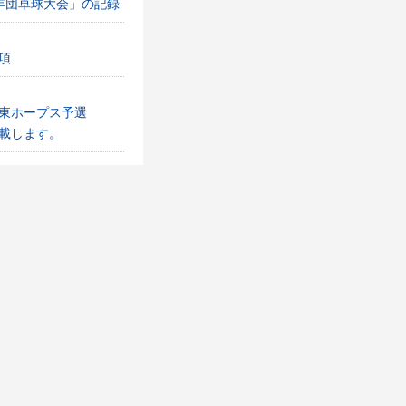
年団卓球大会」の記録
項
東ホープス予選
載します。