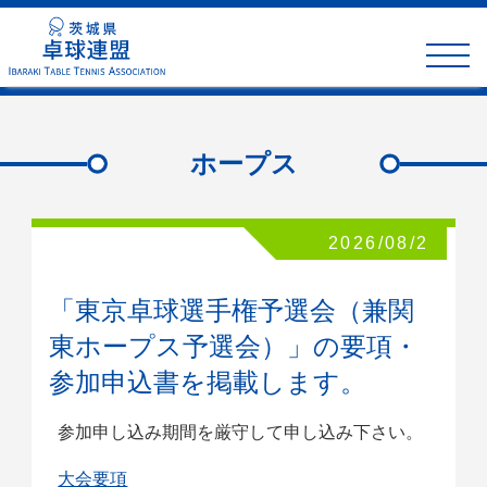
toggle
naviga
ホープス
2026/08/2
「東京卓球選手権予選会（兼関
東ホープス予選会）」の要項・
参加申込書を掲載します。
参加申し込み期間を厳守して申し込み下さい。
大会要項