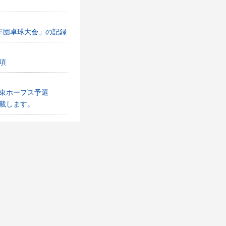
年団卓球大会」の記録
項
東ホープス予選
載します。