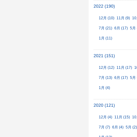
2022 (190)
12月 (10)
11月 (9)
10
7月 (21)
6月 (17)
5月 
1月 (11)
2021 (151)
12月 (12)
11月 (17)
1
7月 (13)
6月 (17)
5月 
1月 (4)
2020 (121)
12月 (4)
11月 (15)
10
7月 (7)
6月 (4)
5月 (2)