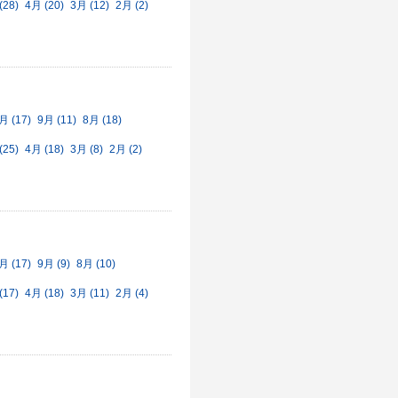
(28)
4月 (20)
3月 (12)
2月 (2)
月 (17)
9月 (11)
8月 (18)
(25)
4月 (18)
3月 (8)
2月 (2)
月 (17)
9月 (9)
8月 (10)
(17)
4月 (18)
3月 (11)
2月 (4)