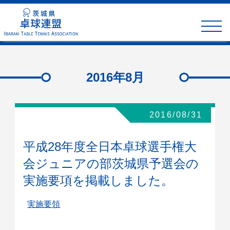
toggle
naviga
2016年8月
2016/08/31
平成28年度全日本卓球選手権大
会ジュニアの部茨城県予選会の
実施要項を掲載しました。
実施要領