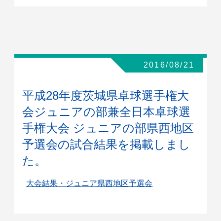
2016/08/21
平成28年度茨城県卓球選手権大
会ジュニアの部兼全日本卓球選
手権大会 ジュニアの部県西地区
予選会の試合結果を掲載しまし
た。
大会結果・ジュニア県西地区予選会