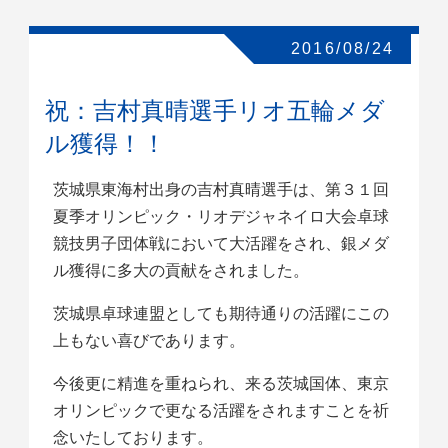
2016/08/24
祝：吉村真晴選手リオ五輪メダ
ル獲得！！
茨城県東海村出身の吉村真晴選手は、第３１回
夏季オリンピック・リオデジャネイロ大会卓球
競技男子団体戦において大活躍をされ、銀メダ
ル獲得に多大の貢献をされました。
茨城県卓球連盟としても期待通りの活躍にこの
上もない喜びであります。
今後更に精進を重ねられ、来る茨城国体、東京
オリンピックで更なる活躍をされますことを祈
念いたしております。