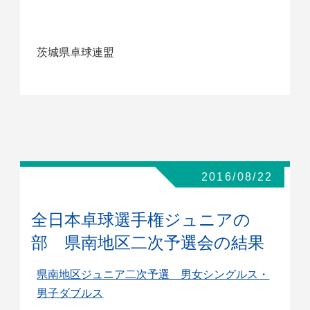
茨城県卓球連盟
2016/08/22
全日本卓球選手権ジュニアの
部 県南地区二次予選会の結果
県南地区ジュニア二次予選 男女シングルス・
男子ダブルス