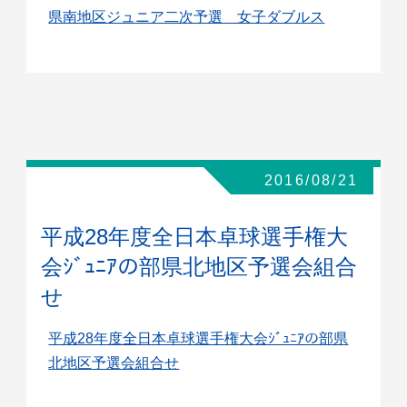
県南地区ジュニア二次予選 女子ダブルス
2016/08/21
平成28年度全日本卓球選手権大
会ｼﾞｭﾆｱの部県北地区予選会組合
せ
平成28年度全日本卓球選手権大会ｼﾞｭﾆｱの部県
北地区予選会組合せ