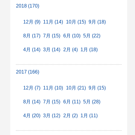
2018 (170)
12月 (9)
11月 (14)
10月 (15)
9月 (18)
8月 (17)
7月 (15)
6月 (10)
5月 (22)
4月 (14)
3月 (14)
2月 (4)
1月 (18)
2017 (166)
12月 (7)
11月 (10)
10月 (21)
9月 (15)
8月 (14)
7月 (15)
6月 (11)
5月 (28)
4月 (20)
3月 (12)
2月 (2)
1月 (11)