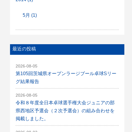
5月 (1)
最近の投稿
2026-08-05
第105回茨城県オープンラージブール卓球Sリー
グ結果報告
2026-08-05
令和８年度全日本卓球選手権大会ジュニアの部
県西地区予選会（２次予選会）の組み合わせを
掲載しました。