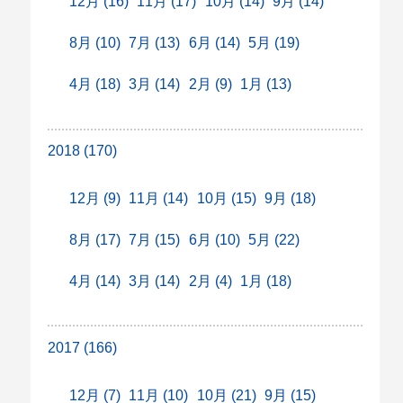
12月 (16)
11月 (17)
10月 (14)
9月 (14)
8月 (10)
7月 (13)
6月 (14)
5月 (19)
4月 (18)
3月 (14)
2月 (9)
1月 (13)
2018 (170)
12月 (9)
11月 (14)
10月 (15)
9月 (18)
8月 (17)
7月 (15)
6月 (10)
5月 (22)
4月 (14)
3月 (14)
2月 (4)
1月 (18)
2017 (166)
12月 (7)
11月 (10)
10月 (21)
9月 (15)