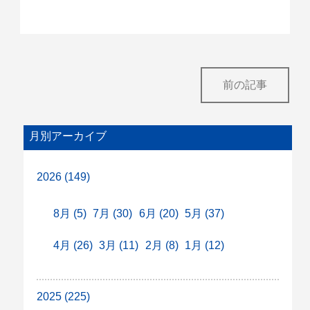
前の記事
月別アーカイブ
2026 (149)
8月 (5)
7月 (30)
6月 (20)
5月 (37)
4月 (26)
3月 (11)
2月 (8)
1月 (12)
2025 (225)