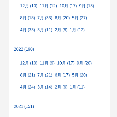
12月 (10)
11月 (12)
10月 (17)
9月 (13)
8月 (18)
7月 (33)
6月 (20)
5月 (27)
4月 (33)
3月 (11)
2月 (8)
1月 (12)
2022 (190)
12月 (10)
11月 (9)
10月 (17)
9月 (20)
8月 (21)
7月 (21)
6月 (17)
5月 (20)
4月 (24)
3月 (14)
2月 (6)
1月 (11)
2021 (151)