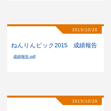
2015/10/20
ねんりんピック2015 成績報告
成績報告.pdf
2015/10/20