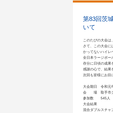
第83回茨
いて
このたびの大会は
さて、この大会に
かってないハイレ
全日本ラージボー
存分に日頃の成果
感謝の心で、結果
次回も皆様にお目
大会期日 令和元年
会 場 取手市グ
参加数 545人
大会結果
混合ダブルスチャ