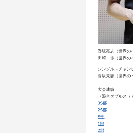
香坂亮志（世界の
田崎 歩（世界の
シングルスチャン
香坂亮志（世界の
大会成績
〈混合ダブルス（
3S部
2S部
S部
1部
2部