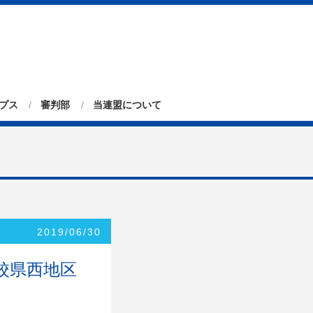
プス
審判部
当連盟について
2019/06/30
校県西地区