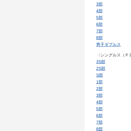
3部
4部
5部
6部
7部
8部
男子ダブルス
〈シングルス（Ｐ
3S部
2S部
S部
1部
2部
3部
4部
5部
6部
7部
8部