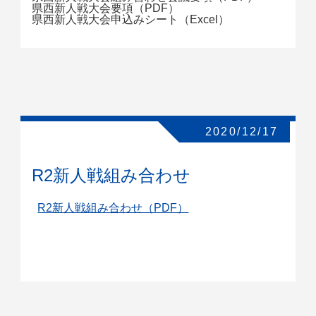
県西新人戦大会要項（PDF）
県西新人戦大会申込みシート（Excel）
2020/12/17
R2新人戦組み合わせ
R2新人戦組み合わせ（PDF）