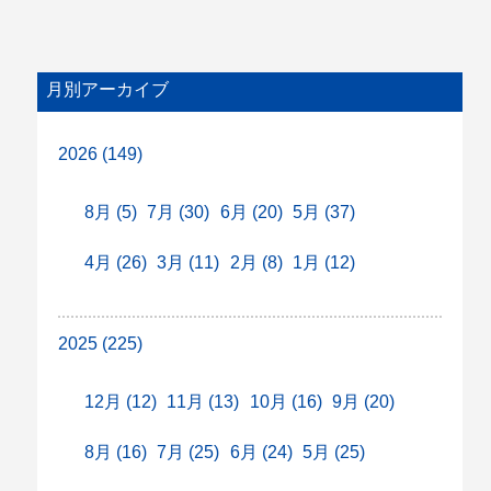
月別アーカイブ
2026 (149)
8月 (5)
7月 (30)
6月 (20)
5月 (37)
4月 (26)
3月 (11)
2月 (8)
1月 (12)
2025 (225)
12月 (12)
11月 (13)
10月 (16)
9月 (20)
8月 (16)
7月 (25)
6月 (24)
5月 (25)