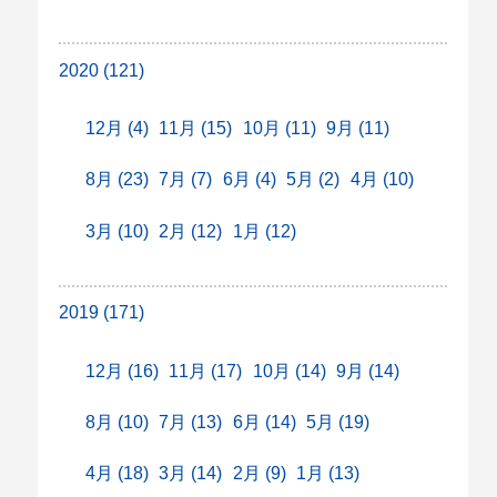
2020 (121)
12月 (4)
11月 (15)
10月 (11)
9月 (11)
8月 (23)
7月 (7)
6月 (4)
5月 (2)
4月 (10)
3月 (10)
2月 (12)
1月 (12)
2019 (171)
12月 (16)
11月 (17)
10月 (14)
9月 (14)
8月 (10)
7月 (13)
6月 (14)
5月 (19)
4月 (18)
3月 (14)
2月 (9)
1月 (13)