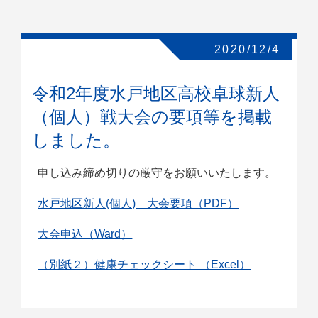
2020/12/4
令和2年度水戸地区高校卓球新人
（個人）戦大会の要項等を掲載
しました。
申し込み締め切りの厳守をお願いいたします。
水戸地区新人(個人) 大会要項（PDF）
大会申込（Ward）
（別紙２）健康チェックシート （Excel）