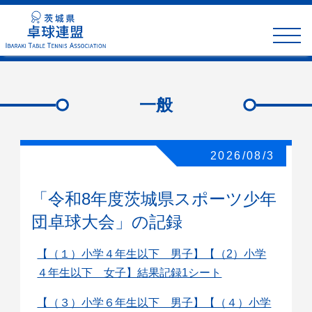
toggle
naviga
一般
2026/08/3
「令和8年度茨城県スポーツ少年
団卓球大会」の記録
【（１）小学４年生以下 男子】【（2）小学
４年生以下 女子】結果記録1シート
【（３）小学６年生以下 男子】【（４）小学