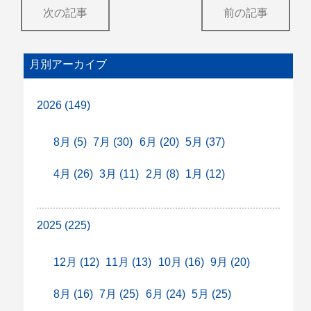
次の記事
前の記事
月別アーカイブ
2026 (149)
8月 (5)
7月 (30)
6月 (20)
5月 (37)
4月 (26)
3月 (11)
2月 (8)
1月 (12)
2025 (225)
12月 (12)
11月 (13)
10月 (16)
9月 (20)
8月 (16)
7月 (25)
6月 (24)
5月 (25)