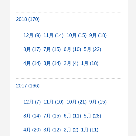
2018 (170)
12月 (9)
11月 (14)
10月 (15)
9月 (18)
8月 (17)
7月 (15)
6月 (10)
5月 (22)
4月 (14)
3月 (14)
2月 (4)
1月 (18)
2017 (166)
12月 (7)
11月 (10)
10月 (21)
9月 (15)
8月 (14)
7月 (15)
6月 (11)
5月 (28)
4月 (20)
3月 (12)
2月 (2)
1月 (11)