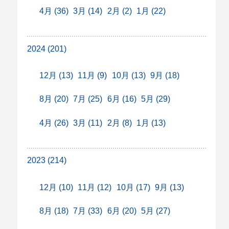
4月 (36)
3月 (14)
2月 (2)
1月 (22)
2024 (201)
12月 (13)
11月 (9)
10月 (13)
9月 (18)
8月 (20)
7月 (25)
6月 (16)
5月 (29)
4月 (26)
3月 (11)
2月 (8)
1月 (13)
2023 (214)
12月 (10)
11月 (12)
10月 (17)
9月 (13)
8月 (18)
7月 (33)
6月 (20)
5月 (27)