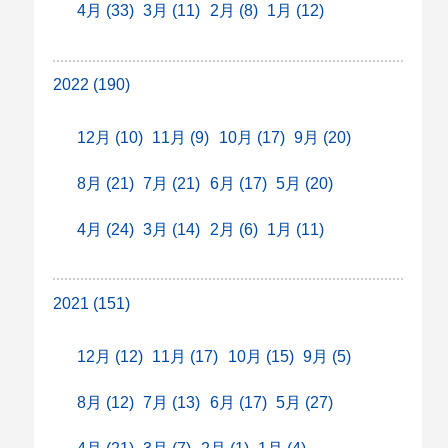
4月 (33)
3月 (11)
2月 (8)
1月 (12)
2022 (190)
12月 (10)
11月 (9)
10月 (17)
9月 (20)
8月 (21)
7月 (21)
6月 (17)
5月 (20)
4月 (24)
3月 (14)
2月 (6)
1月 (11)
2021 (151)
12月 (12)
11月 (17)
10月 (15)
9月 (5)
8月 (12)
7月 (13)
6月 (17)
5月 (27)