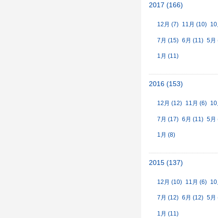
2017 (166)
12月 (7)
11月 (10)
10
7月 (15)
6月 (11)
5月 
1月 (11)
2016 (153)
12月 (12)
11月 (6)
10
7月 (17)
6月 (11)
5月 
1月 (8)
2015 (137)
12月 (10)
11月 (6)
10
7月 (12)
6月 (12)
5月 
1月 (11)