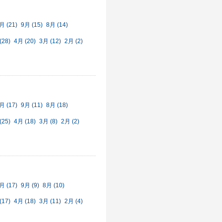
月 (21)
9月 (15)
8月 (14)
(28)
4月 (20)
3月 (12)
2月 (2)
月 (17)
9月 (11)
8月 (18)
(25)
4月 (18)
3月 (8)
2月 (2)
月 (17)
9月 (9)
8月 (10)
(17)
4月 (18)
3月 (11)
2月 (4)