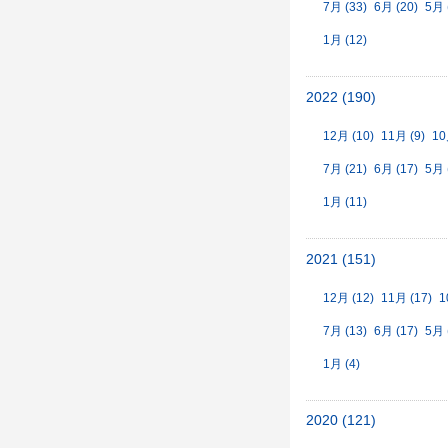
7月 (33)
6月 (20)
5月 
1月 (12)
2022 (190)
12月 (10)
11月 (9)
10
7月 (21)
6月 (17)
5月 
1月 (11)
2021 (151)
12月 (12)
11月 (17)
1
7月 (13)
6月 (17)
5月 
1月 (4)
2020 (121)