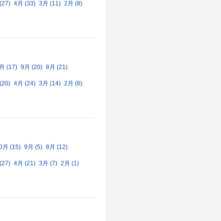
(27)
4月 (33)
3月 (11)
2月 (8)
月 (17)
9月 (20)
8月 (21)
(20)
4月 (24)
3月 (14)
2月 (6)
0月 (15)
9月 (5)
8月 (12)
(27)
4月 (21)
3月 (7)
2月 (1)