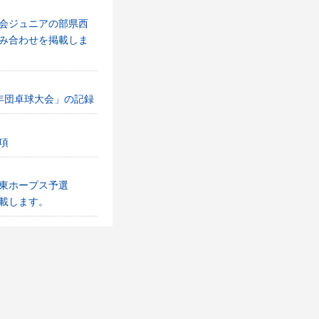
会ジュニアの部県西
み合わせを掲載しま
年団卓球大会」の記録
項
東ホープス予選
載します。