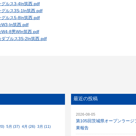
゙ルス3-4In筑西.pdf
゙ルス3S-1In筑西.pdf
゙ルス5-8In筑西.pdf
3-In筑西.pdf
W4-8男WIn筑西.pdf
゙ブルス3S-2In筑西.pdf
最近の投稿
2026-08-05
第105回茨城県オープンラージ
20)
5月 (37)
4月 (26)
3月 (11)
果報告