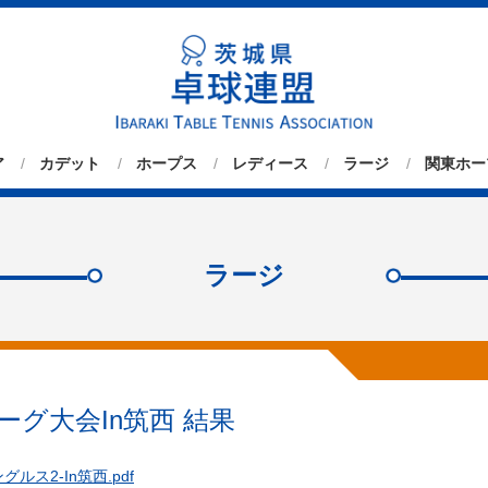
ア
カデット
ホープス
レディース
ラージ
関東ホー
ラージ
ーグ大会In筑西 結果
゙ルス2-In筑西.pdf