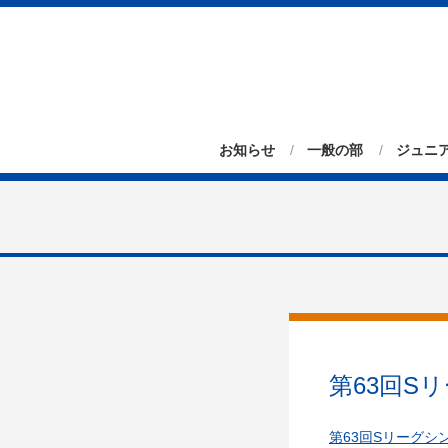
お知らせ
一般の部
ジュニ
第63回Sリ
第63回Sリーグシンク