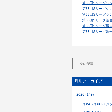
第63回Sリーグシンク
第63回Sリーグシンク
第63回Sリーグシンク
第63回Sリーグ混合W
第63回Sリーグ混合
第63回Sリーグ混合タ
次の記事
月別アーカイブ
2026 (149)
8月 (5)
7月 (30)
6月 (