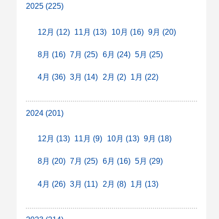
2025 (225)
12月 (12)
11月 (13)
10月 (16)
9月 (20)
8月 (16)
7月 (25)
6月 (24)
5月 (25)
4月 (36)
3月 (14)
2月 (2)
1月 (22)
2024 (201)
12月 (13)
11月 (9)
10月 (13)
9月 (18)
8月 (20)
7月 (25)
6月 (16)
5月 (29)
4月 (26)
3月 (11)
2月 (8)
1月 (13)