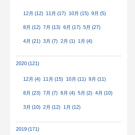
12月 (12)
11月 (17)
10月 (15)
9月 (5)
8月 (12)
7月 (13)
6月 (17)
5月 (27)
4月 (21)
3月 (7)
2月 (1)
1月 (4)
2020 (121)
12月 (4)
11月 (15)
10月 (11)
9月 (11)
8月 (23)
7月 (7)
6月 (4)
5月 (2)
4月 (10)
3月 (10)
2月 (12)
1月 (12)
2019 (171)