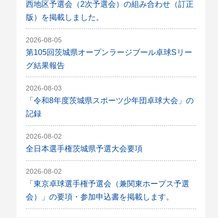
西地区予選会（2次予選会）の組み合わせ（訂正
版）を掲載しました。
2026-08-05
第105回茨城県オープンラージブール卓球Sリー
グ結果報告
2026-08-03
「令和8年度茨城県スポーツ少年団卓球大会」の
記録
2026-08-02
全日本選手権茨城県予選大会要項
2026-08-02
「東京卓球選手権予選会（兼関東ホープス予選
会）」の要項・参加申込書を掲載します。