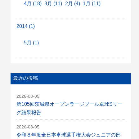
4月 (18)
3月 (11)
2月 (4)
1月 (11)
2014 (1)
5月 (1)
最近の投稿
2026-08-05
第105回茨城県オープンラージブール卓球Sリー
グ結果報告
2026-08-05
令和８年度全日本卓球選手権大会ジュニアの部