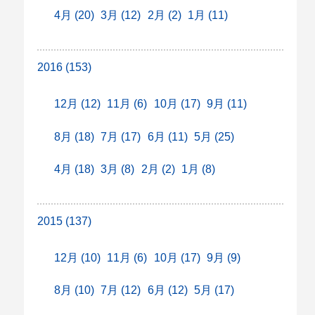
4月 (20)
3月 (12)
2月 (2)
1月 (11)
2016 (153)
12月 (12)
11月 (6)
10月 (17)
9月 (11)
8月 (18)
7月 (17)
6月 (11)
5月 (25)
4月 (18)
3月 (8)
2月 (2)
1月 (8)
2015 (137)
12月 (10)
11月 (6)
10月 (17)
9月 (9)
8月 (10)
7月 (12)
6月 (12)
5月 (17)