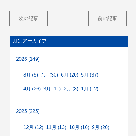
次の記事
前の記事
月別アーカイブ
2026 (149)
8月 (5)
7月 (30)
6月 (20)
5月 (37)
4月 (26)
3月 (11)
2月 (8)
1月 (12)
2025 (225)
12月 (12)
11月 (13)
10月 (16)
9月 (20)