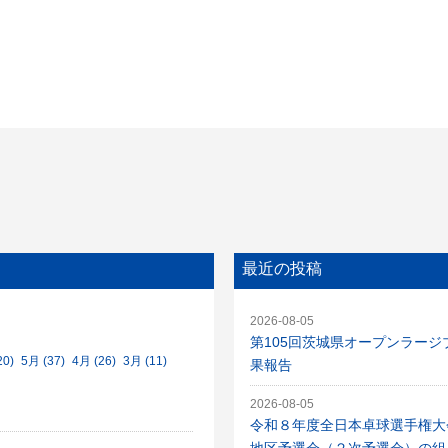
最近の投稿
2026-08-05
第105回茨城県オープンラージ
20)
5月 (37)
4月 (26)
3月 (11)
果報告
2026-08-05
令和８年度全日本卓球選手権大