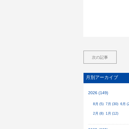
次の記事
月別アーカイブ
2026 (149)
8月 (5)
7月 (30)
6月 (
2月 (8)
1月 (12)