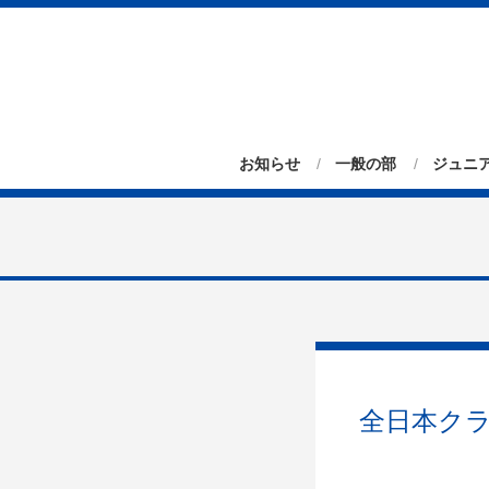
お知らせ
一般の部
ジュニ
全日本ク