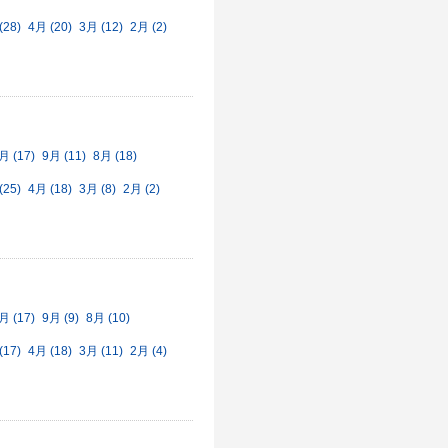
(28)
4月 (20)
3月 (12)
2月 (2)
月 (17)
9月 (11)
8月 (18)
(25)
4月 (18)
3月 (8)
2月 (2)
月 (17)
9月 (9)
8月 (10)
(17)
4月 (18)
3月 (11)
2月 (4)