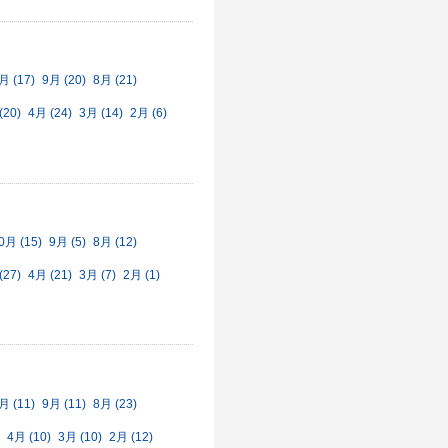
月 (17)
9月 (20)
8月 (21)
(20)
4月 (24)
3月 (14)
2月 (6)
0月 (15)
9月 (5)
8月 (12)
(27)
4月 (21)
3月 (7)
2月 (1)
月 (11)
9月 (11)
8月 (23)
4月 (10)
3月 (10)
2月 (12)