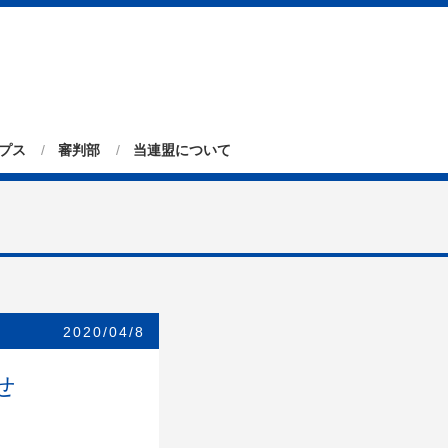
プス
審判部
当連盟について
2020/04/8
せ