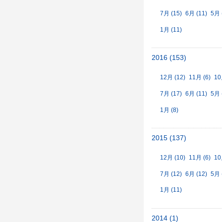
7月 (15)
6月 (11)
5月 
1月 (11)
2016 (153)
12月 (12)
11月 (6)
10
7月 (17)
6月 (11)
5月 
1月 (8)
2015 (137)
12月 (10)
11月 (6)
10
7月 (12)
6月 (12)
5月 
1月 (11)
2014 (1)