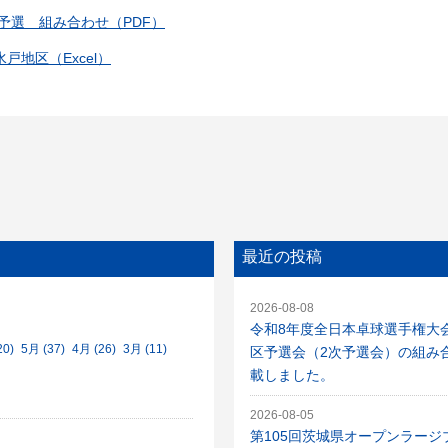
予選 組み合わせ（PDF）
戸地区（Excel）
最近の投稿
2026-08-08
令和8年度全日本卓球選手権大
20)
5月 (37)
4月 (26)
3月 (11)
区予選会（2次予選会）の組み
載しました。
2026-08-05
第105回茨城県オープンラージ