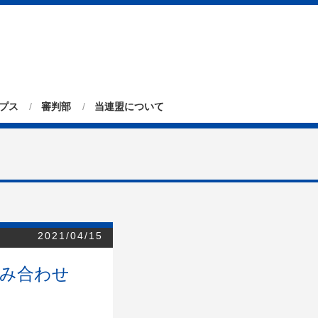
プス
審判部
当連盟について
2021/04/15
組み合わせ