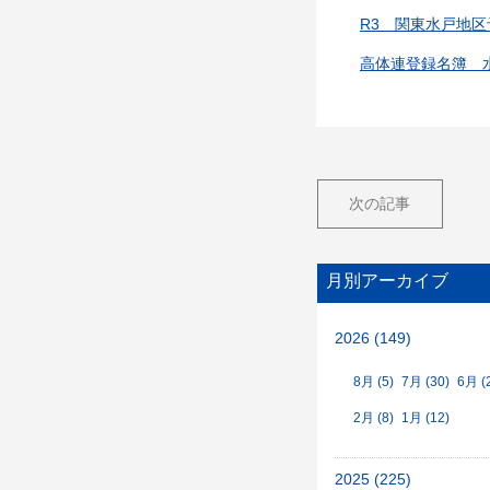
R3 関東水戸地区
高体連登録名簿 水
次の記事
月別アーカイブ
2026 (149)
8月 (5)
7月 (30)
6月 (
2月 (8)
1月 (12)
2025 (225)