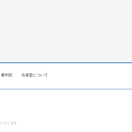
審判部
当連盟について
止いたします