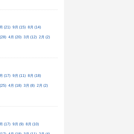
月 (21)
9月 (15)
8月 (14)
(28)
4月 (20)
3月 (12)
2月 (2)
月 (17)
9月 (11)
8月 (18)
(25)
4月 (18)
3月 (8)
2月 (2)
月 (17)
9月 (9)
8月 (10)
(17)
4月 (18)
3月 (11)
2月 (4)