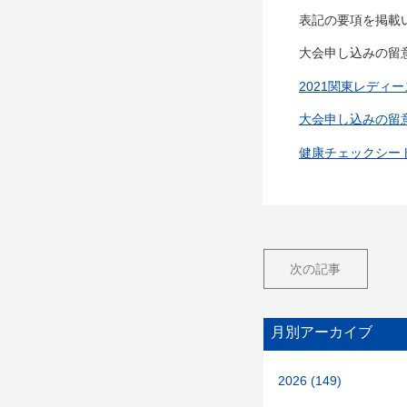
表記の要項を掲載
大会申し込みの留
2021関東レディ
大会申し込みの留
健康チェックシー
次の記事
月別アーカイブ
2026 (149)