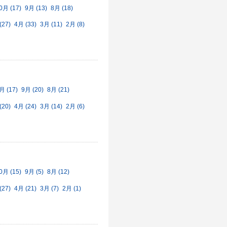
0月 (17)
9月 (13)
8月 (18)
(27)
4月 (33)
3月 (11)
2月 (8)
月 (17)
9月 (20)
8月 (21)
(20)
4月 (24)
3月 (14)
2月 (6)
0月 (15)
9月 (5)
8月 (12)
(27)
4月 (21)
3月 (7)
2月 (1)