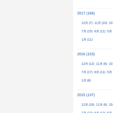
2017 (166)
12月 (7)
11月 (10)
10
7月 (15)
6月 (11)
5月 
1月 (11)
2016 (153)
12月 (12)
11月 (6)
10
7月 (17)
6月 (11)
5月 
1月 (8)
2015 (137)
12月 (10)
11月 (6)
10
7月 (12)
6月 (12)
5月 