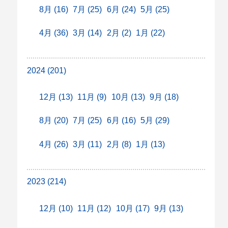
8月 (16)
7月 (25)
6月 (24)
5月 (25)
4月 (36)
3月 (14)
2月 (2)
1月 (22)
2024 (201)
12月 (13)
11月 (9)
10月 (13)
9月 (18)
8月 (20)
7月 (25)
6月 (16)
5月 (29)
4月 (26)
3月 (11)
2月 (8)
1月 (13)
2023 (214)
12月 (10)
11月 (12)
10月 (17)
9月 (13)