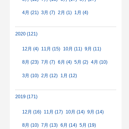
4月 (21)
3月 (7)
2月 (1)
1月 (4)
2020 (121)
12月 (4)
11月 (15)
10月 (11)
9月 (11)
8月 (23)
7月 (7)
6月 (4)
5月 (2)
4月 (10)
3月 (10)
2月 (12)
1月 (12)
2019 (171)
12月 (16)
11月 (17)
10月 (14)
9月 (14)
8月 (10)
7月 (13)
6月 (14)
5月 (19)