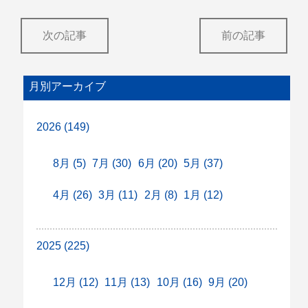
次の記事
前の記事
月別アーカイブ
2026 (149)
8月 (5)
7月 (30)
6月 (20)
5月 (37)
4月 (26)
3月 (11)
2月 (8)
1月 (12)
2025 (225)
12月 (12)
11月 (13)
10月 (16)
9月 (20)