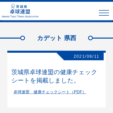
toggle
naviga
カデット 県西
2021/06/11
茨城県卓球連盟の健康チェック
シートを掲載しました。
卓球連盟 健康チェックシート（PDF）