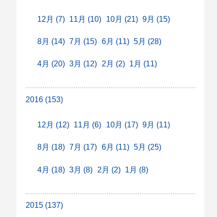
12月 (7)
11月 (10)
10月 (21)
9月 (15)
8月 (14)
7月 (15)
6月 (11)
5月 (28)
4月 (20)
3月 (12)
2月 (2)
1月 (11)
2016 (153)
12月 (12)
11月 (6)
10月 (17)
9月 (11)
8月 (18)
7月 (17)
6月 (11)
5月 (25)
4月 (18)
3月 (8)
2月 (2)
1月 (8)
2015 (137)