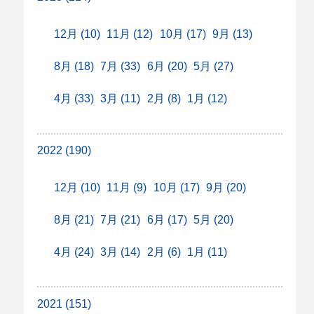
12月 (10)
11月 (12)
10月 (17)
9月 (13)
8月 (18)
7月 (33)
6月 (20)
5月 (27)
4月 (33)
3月 (11)
2月 (8)
1月 (12)
2022 (190)
12月 (10)
11月 (9)
10月 (17)
9月 (20)
8月 (21)
7月 (21)
6月 (17)
5月 (20)
4月 (24)
3月 (14)
2月 (6)
1月 (11)
2021 (151)