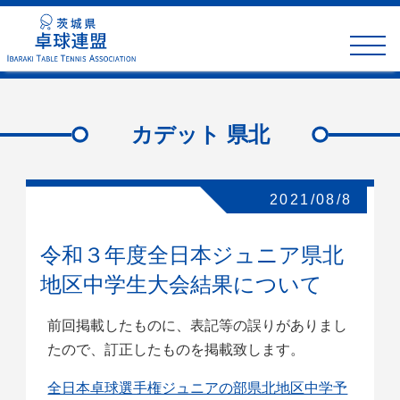
toggle
naviga
カデット 県北
2021/08/8
令和３年度全日本ジュニア県北
地区中学生大会結果について
前回掲載したものに、表記等の誤りがありまし
たので、訂正したものを掲載致します。
全日本卓球選手権ジュニアの部県北地区中学予