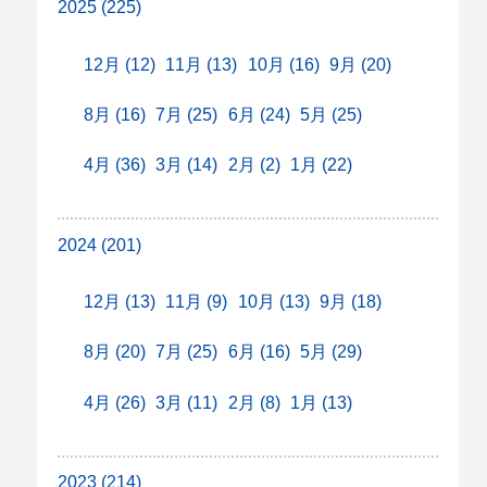
2025 (225)
12月 (12)
11月 (13)
10月 (16)
9月 (20)
8月 (16)
7月 (25)
6月 (24)
5月 (25)
4月 (36)
3月 (14)
2月 (2)
1月 (22)
2024 (201)
12月 (13)
11月 (9)
10月 (13)
9月 (18)
8月 (20)
7月 (25)
6月 (16)
5月 (29)
4月 (26)
3月 (11)
2月 (8)
1月 (13)
2023 (214)