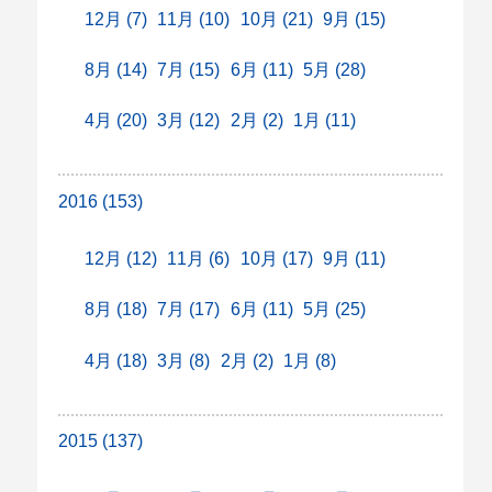
12月 (7)
11月 (10)
10月 (21)
9月 (15)
8月 (14)
7月 (15)
6月 (11)
5月 (28)
4月 (20)
3月 (12)
2月 (2)
1月 (11)
2016 (153)
12月 (12)
11月 (6)
10月 (17)
9月 (11)
8月 (18)
7月 (17)
6月 (11)
5月 (25)
4月 (18)
3月 (8)
2月 (2)
1月 (8)
2015 (137)