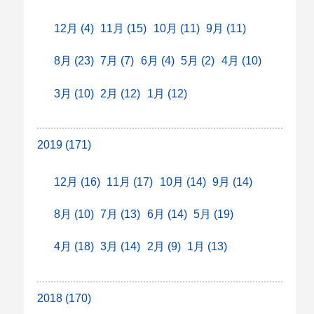
12月 (4)
11月 (15)
10月 (11)
9月 (11)
8月 (23)
7月 (7)
6月 (4)
5月 (2)
4月 (10)
3月 (10)
2月 (12)
1月 (12)
2019 (171)
12月 (16)
11月 (17)
10月 (14)
9月 (14)
8月 (10)
7月 (13)
6月 (14)
5月 (19)
4月 (18)
3月 (14)
2月 (9)
1月 (13)
2018 (170)