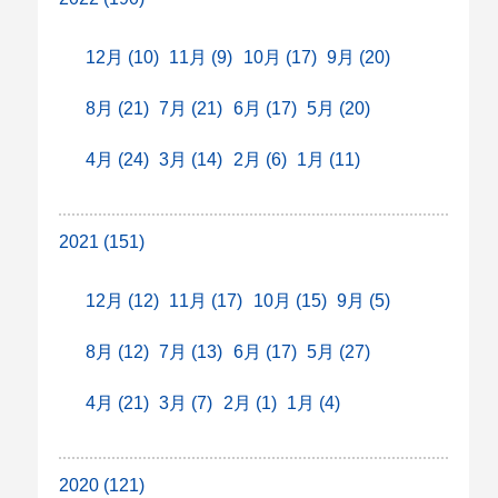
12月 (10)
11月 (9)
10月 (17)
9月 (20)
8月 (21)
7月 (21)
6月 (17)
5月 (20)
4月 (24)
3月 (14)
2月 (6)
1月 (11)
2021 (151)
12月 (12)
11月 (17)
10月 (15)
9月 (5)
8月 (12)
7月 (13)
6月 (17)
5月 (27)
4月 (21)
3月 (7)
2月 (1)
1月 (4)
2020 (121)