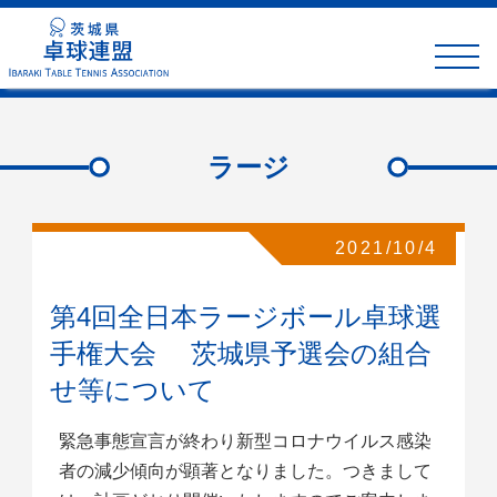
toggle
naviga
ラージ
2021/10/4
第4回全日本ラージボール卓球選
手権大会 茨城県予選会の組合
せ等について
緊急事態宣言が終わり新型コロナウイルス感染
者の減少傾向が顕著となりました。つきまして