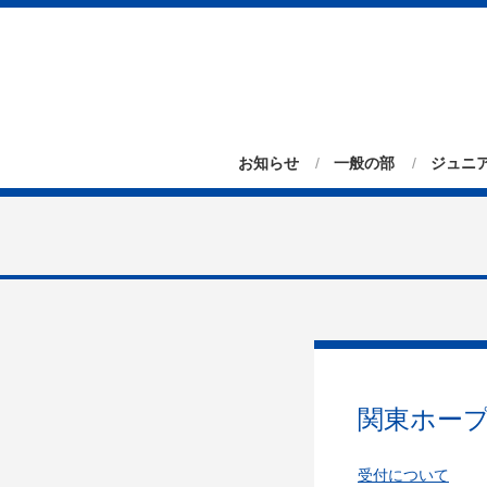
お知らせ
一般の部
ジュニ
関東ホープ
受付について