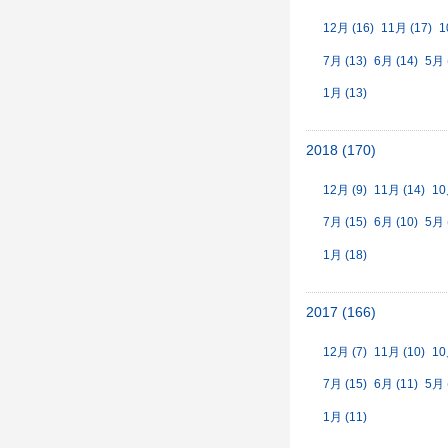
12月 (16)
11月 (17)
1
7月 (13)
6月 (14)
5月 
1月 (13)
2018 (170)
12月 (9)
11月 (14)
10
7月 (15)
6月 (10)
5月 
1月 (18)
2017 (166)
12月 (7)
11月 (10)
10
7月 (15)
6月 (11)
5月 
1月 (11)