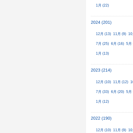
1月 (22)
2024 (201)
12月 (13)
11月 (9)
10
7月 (25)
6月 (16)
5月 
1月 (13)
2023 (214)
12月 (10)
11月 (12)
1
7月 (33)
6月 (20)
5月 
1月 (12)
2022 (190)
12月 (10)
11月 (9)
10