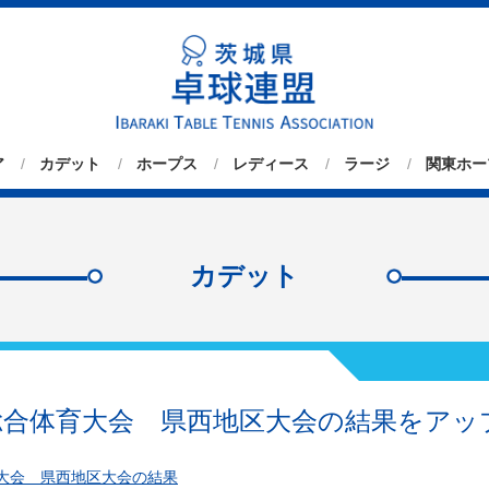
ア
カデット
ホープス
レディース
ラージ
関東ホー
カデット
民総合体育大会 県西地区大会の結果をア
育大会 県西地区大会の結果