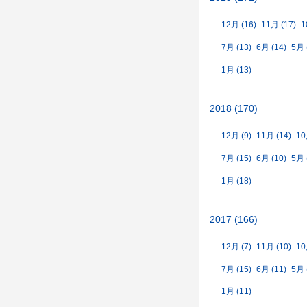
12月 (16)
11月 (17)
1
7月 (13)
6月 (14)
5月 
1月 (13)
2018 (170)
12月 (9)
11月 (14)
10
7月 (15)
6月 (10)
5月 
1月 (18)
2017 (166)
12月 (7)
11月 (10)
10
7月 (15)
6月 (11)
5月 
1月 (11)