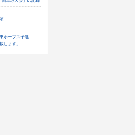
年団卓球大会」の記録
項
東ホープス予選
載します。