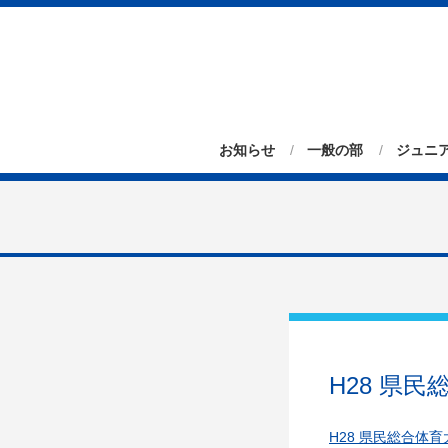
お知らせ
一般の部
ジュニ
H28 県
H28 県民総合体