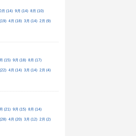
0月 (14)
9月 (14)
8月 (10)
(19)
4月 (18)
3月 (14)
2月 (9)
月 (15)
9月 (18)
8月 (17)
(22)
4月 (14)
3月 (14)
2月 (4)
月 (21)
9月 (15)
8月 (14)
(28)
4月 (20)
3月 (12)
2月 (2)