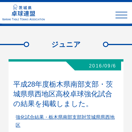
toggle
naviga
ジュニア
2016/09/6
平成28年度栃木県南部支部・茨
城県県西地区高校卓球強化試合
の結果を掲載しました。
強化試合結果・栃木県南部支部対茨城県県西地
区