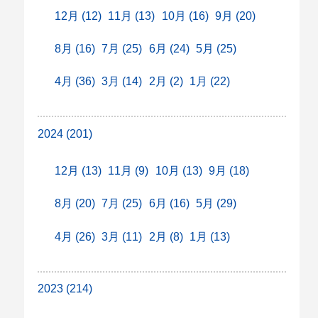
12月 (12)
11月 (13)
10月 (16)
9月 (20)
8月 (16)
7月 (25)
6月 (24)
5月 (25)
4月 (36)
3月 (14)
2月 (2)
1月 (22)
2024 (201)
12月 (13)
11月 (9)
10月 (13)
9月 (18)
8月 (20)
7月 (25)
6月 (16)
5月 (29)
4月 (26)
3月 (11)
2月 (8)
1月 (13)
2023 (214)