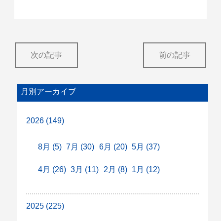
次の記事
前の記事
月別アーカイブ
2026 (149)
8月 (5)
7月 (30)
6月 (20)
5月 (37)
4月 (26)
3月 (11)
2月 (8)
1月 (12)
2025 (225)