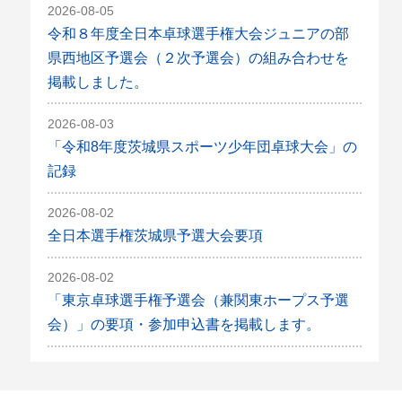
2026-08-05
令和８年度全日本卓球選手権大会ジュニアの部
県西地区予選会（２次予選会）の組み合わせを
掲載しました。
2026-08-03
「令和8年度茨城県スポーツ少年団卓球大会」の
記録
2026-08-02
全日本選手権茨城県予選大会要項
2026-08-02
「東京卓球選手権予選会（兼関東ホープス予選
会）」の要項・参加申込書を掲載します。