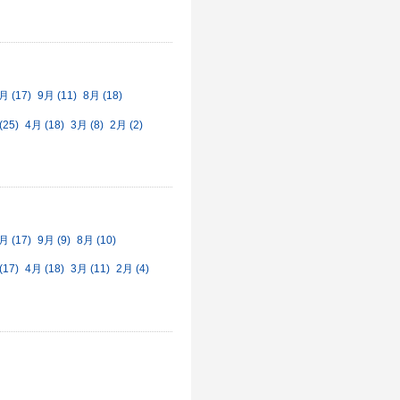
月 (17)
9月 (11)
8月 (18)
(25)
4月 (18)
3月 (8)
2月 (2)
月 (17)
9月 (9)
8月 (10)
(17)
4月 (18)
3月 (11)
2月 (4)