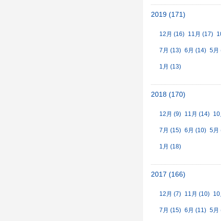
2019 (171)
12月 (16)
11月 (17)
1
7月 (13)
6月 (14)
5月 
1月 (13)
2018 (170)
12月 (9)
11月 (14)
10
7月 (15)
6月 (10)
5月 
1月 (18)
2017 (166)
12月 (7)
11月 (10)
10
7月 (15)
6月 (11)
5月 