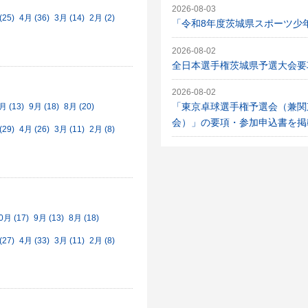
2026-08-03
(25)
4月 (36)
3月 (14)
2月 (2)
「令和8年度茨城県スポーツ少
2026-08-02
全日本選手権茨城県予選大会要
2026-08-02
「東京卓球選手権予選会（兼関
月 (13)
9月 (18)
8月 (20)
会）」の要項・参加申込書を掲
(29)
4月 (26)
3月 (11)
2月 (8)
0月 (17)
9月 (13)
8月 (18)
(27)
4月 (33)
3月 (11)
2月 (8)