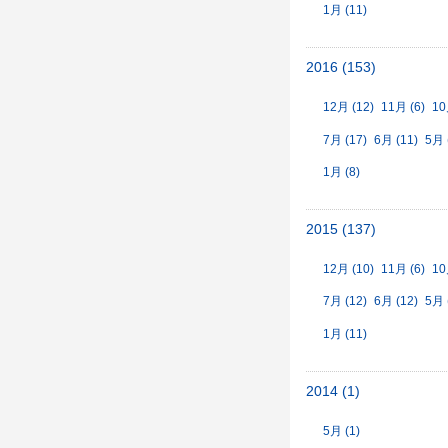
1月 (11)
2016 (153)
12月 (12)
11月 (6)
10
7月 (17)
6月 (11)
5月 
1月 (8)
2015 (137)
12月 (10)
11月 (6)
10
7月 (12)
6月 (12)
5月 
1月 (11)
2014 (1)
5月 (1)