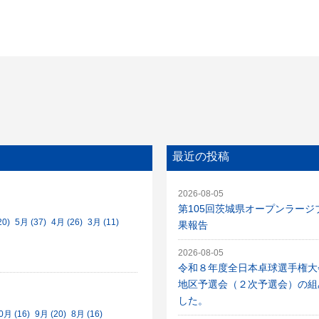
最近の投稿
2026-08-05
第105回茨城県オープンラージ
20)
5月 (37)
4月 (26)
3月 (11)
果報告
2026-08-05
令和８年度全日本卓球選手権大
地区予選会（２次予選会）の組
した。
0月 (16)
9月 (20)
8月 (16)