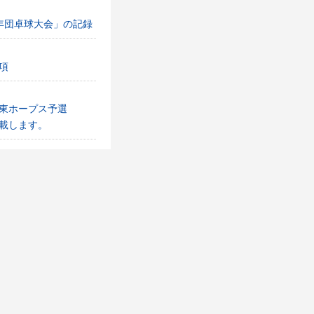
年団卓球大会」の記録
項
東ホープス予選
載します。