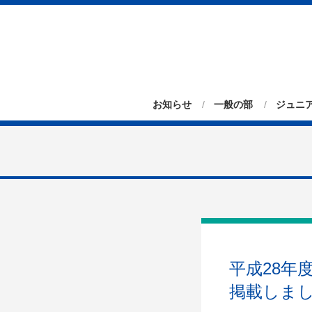
お知らせ
一般の部
ジュニ
平成28年
掲載しま