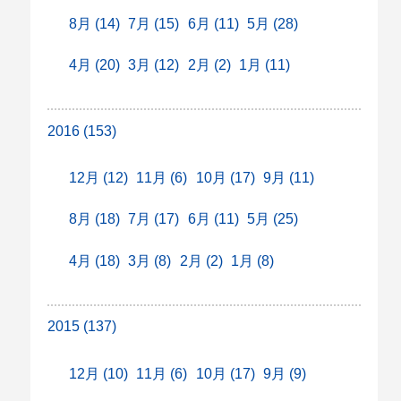
8月 (14)
7月 (15)
6月 (11)
5月 (28)
4月 (20)
3月 (12)
2月 (2)
1月 (11)
2016 (153)
12月 (12)
11月 (6)
10月 (17)
9月 (11)
8月 (18)
7月 (17)
6月 (11)
5月 (25)
4月 (18)
3月 (8)
2月 (2)
1月 (8)
2015 (137)
12月 (10)
11月 (6)
10月 (17)
9月 (9)