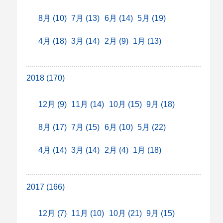
8月 (10)
7月 (13)
6月 (14)
5月 (19)
4月 (18)
3月 (14)
2月 (9)
1月 (13)
2018 (170)
12月 (9)
11月 (14)
10月 (15)
9月 (18)
8月 (17)
7月 (15)
6月 (10)
5月 (22)
4月 (14)
3月 (14)
2月 (4)
1月 (18)
2017 (166)
12月 (7)
11月 (10)
10月 (21)
9月 (15)