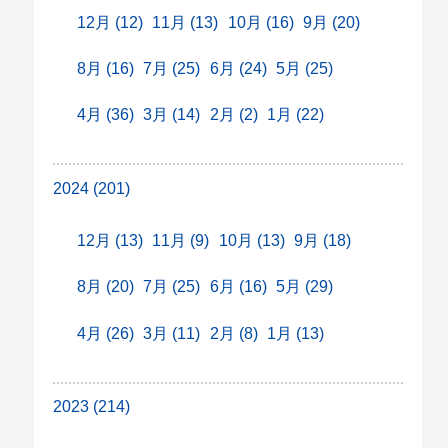
12月 (12)
11月 (13)
10月 (16)
9月 (20)
8月 (16)
7月 (25)
6月 (24)
5月 (25)
4月 (36)
3月 (14)
2月 (2)
1月 (22)
2024 (201)
12月 (13)
11月 (9)
10月 (13)
9月 (18)
8月 (20)
7月 (25)
6月 (16)
5月 (29)
4月 (26)
3月 (11)
2月 (8)
1月 (13)
2023 (214)