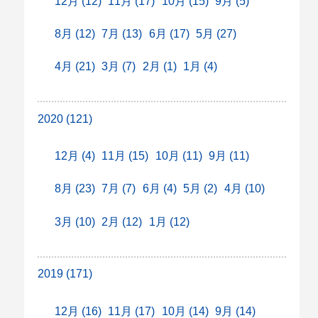
12月 (12)
11月 (17)
10月 (15)
9月 (5)
8月 (12)
7月 (13)
6月 (17)
5月 (27)
4月 (21)
3月 (7)
2月 (1)
1月 (4)
2020 (121)
12月 (4)
11月 (15)
10月 (11)
9月 (11)
8月 (23)
7月 (7)
6月 (4)
5月 (2)
4月 (10)
3月 (10)
2月 (12)
1月 (12)
2019 (171)
12月 (16)
11月 (17)
10月 (14)
9月 (14)