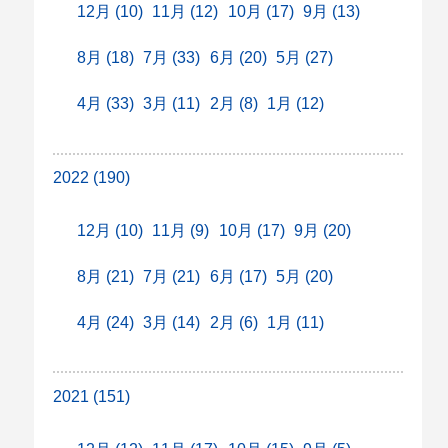
12月 (10)
11月 (12)
10月 (17)
9月 (13)
8月 (18)
7月 (33)
6月 (20)
5月 (27)
4月 (33)
3月 (11)
2月 (8)
1月 (12)
2022 (190)
12月 (10)
11月 (9)
10月 (17)
9月 (20)
8月 (21)
7月 (21)
6月 (17)
5月 (20)
4月 (24)
3月 (14)
2月 (6)
1月 (11)
2021 (151)