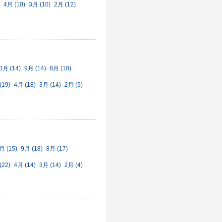
4月 (10)
3月 (10)
2月 (12)
0月 (14)
9月 (14)
8月 (10)
(19)
4月 (18)
3月 (14)
2月 (9)
月 (15)
9月 (18)
8月 (17)
(22)
4月 (14)
3月 (14)
2月 (4)