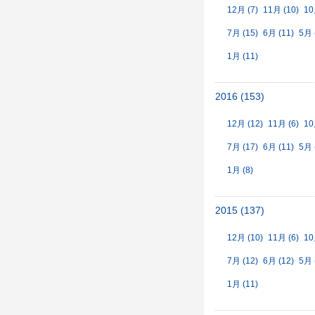
12月 (7)
11月 (10)
10
7月 (15)
6月 (11)
5月 
1月 (11)
2016 (153)
12月 (12)
11月 (6)
10
7月 (17)
6月 (11)
5月 
1月 (8)
2015 (137)
12月 (10)
11月 (6)
10
7月 (12)
6月 (12)
5月 
1月 (11)