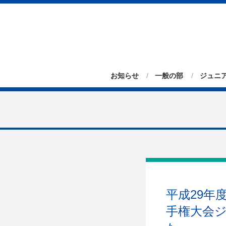
お知らせ
一般の部
ジュニ
平成29年
手権大会