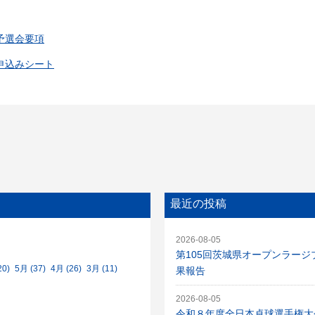
予選会要項
申込みシート
最近の投稿
2026-08-05
第105回茨城県オープンラージ
20)
5月 (37)
4月 (26)
3月 (11)
果報告
2026-08-05
令和８年度全日本卓球選手権大