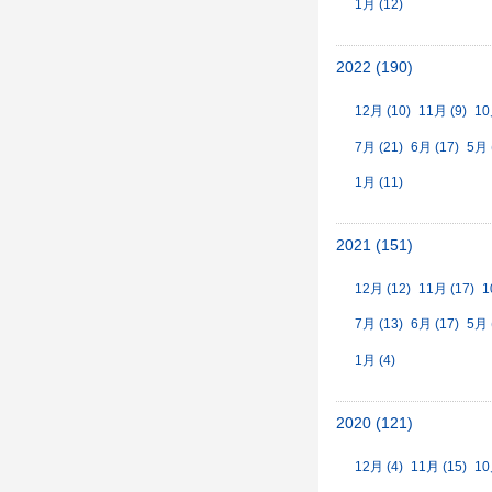
1月 (12)
2022 (190)
12月 (10)
11月 (9)
10
7月 (21)
6月 (17)
5月 
1月 (11)
2021 (151)
12月 (12)
11月 (17)
1
7月 (13)
6月 (17)
5月 
1月 (4)
2020 (121)
12月 (4)
11月 (15)
10