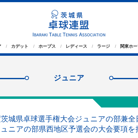
ア
カデット
ホープス
レディース
ラージ
関東ホー
ジュニア
度茨城県卓球選手権大会ジュニアの部兼全
ジュニアの部県西地区予選会の大会要項を