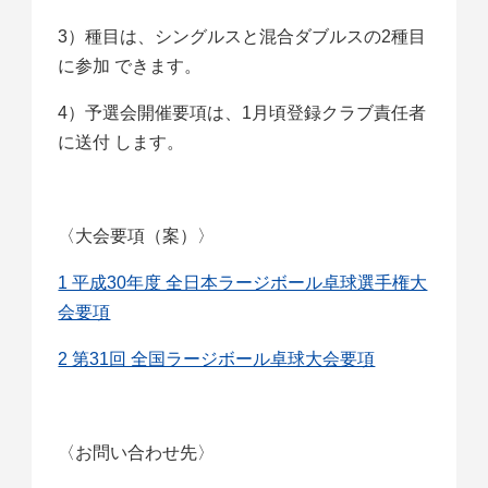
3）種目は、シングルスと混合ダブルスの2種目
に参加 できます。
4）予選会開催要項は、1月頃登録クラブ責任者
に送付 します。
〈大会要項（案）〉
1 平成30年度 全日本ラージボール卓球選手権大
会要項
2 第31回 全国ラージボール卓球大会要項
〈お問い合わせ先〉