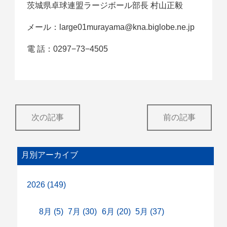
茨城県卓球連盟ラージボール部長 村山正毅
メール：large01murayama@kna.biglobe.ne.jp
電 話：0297−73−4505
次の記事
前の記事
月別アーカイブ
2026 (149)
8月 (5)
7月 (30)
6月 (20)
5月 (37)