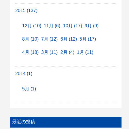
2015 (137)
12月 (10)
11月 (6)
10月 (17)
9月 (9)
8月 (10)
7月 (12)
6月 (12)
5月 (17)
4月 (18)
3月 (11)
2月 (4)
1月 (11)
2014 (1)
5月 (1)
最近の投稿