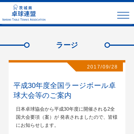
toggle
naviga
ラージ
2017/09/28
平成30年度全国ラージボール卓
球大会等のご案内
日本卓球協会から平成30年度に開催される2全
国大会要項（案）が 発表されましたので、皆様
にお知らせします。