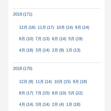
2019 (171)
12月 (16)
11月 (17)
10月 (14)
9月 (14)
8月 (10)
7月 (13)
6月 (14)
5月 (19)
4月 (18)
3月 (14)
2月 (9)
1月 (13)
2018 (170)
12月 (9)
11月 (14)
10月 (15)
9月 (18)
8月 (17)
7月 (15)
6月 (10)
5月 (22)
4月 (14)
3月 (14)
2月 (4)
1月 (18)