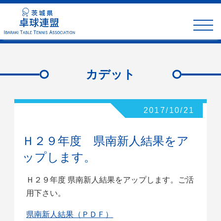
toggle
naviga
カデット
2017/10/21
Ｈ２９年度 県南新人結果をア
ップします。
Ｈ２９年度 県南新人結果をアップします。ご活
用下さい。
県南新人結果（ＰＤＦ）