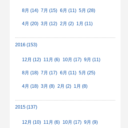
8月 (14)
7月 (15)
6月 (11)
5月 (28)
4月 (20)
3月 (12)
2月 (2)
1月 (11)
2016 (153)
12月 (12)
11月 (6)
10月 (17)
9月 (11)
8月 (18)
7月 (17)
6月 (11)
5月 (25)
4月 (18)
3月 (8)
2月 (2)
1月 (8)
2015 (137)
12月 (10)
11月 (6)
10月 (17)
9月 (9)