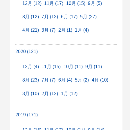
12月 (12)
11月 (17)
10月 (15)
9月 (5)
8月 (12)
7月 (13)
6月 (17)
5月 (27)
4月 (21)
3月 (7)
2月 (1)
1月 (4)
2020 (121)
12月 (4)
11月 (15)
10月 (11)
9月 (11)
8月 (23)
7月 (7)
6月 (4)
5月 (2)
4月 (10)
3月 (10)
2月 (12)
1月 (12)
2019 (171)