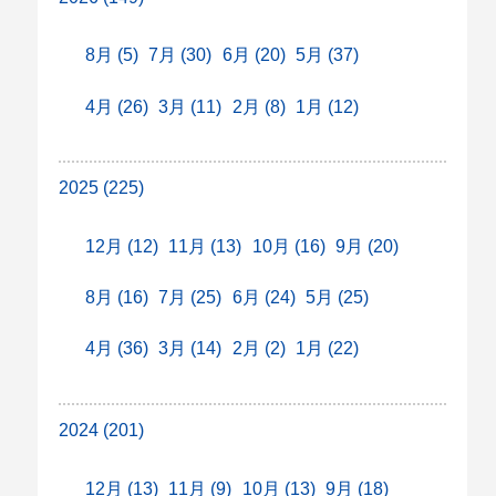
8月 (5)
7月 (30)
6月 (20)
5月 (37)
4月 (26)
3月 (11)
2月 (8)
1月 (12)
2025 (225)
12月 (12)
11月 (13)
10月 (16)
9月 (20)
8月 (16)
7月 (25)
6月 (24)
5月 (25)
4月 (36)
3月 (14)
2月 (2)
1月 (22)
2024 (201)
12月 (13)
11月 (9)
10月 (13)
9月 (18)