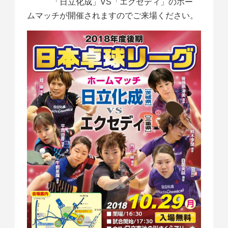
「日立化成」VS「エクセディ」のホー
ムマッチが開催されますのでご来場ください。