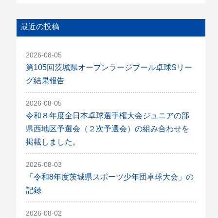
最近の投稿
2026-08-05
第105回茨城県オープンラージブール卓球Sリー
グ結果報告
2026-08-05
令和８年度全日本卓球選手権大会ジュニアの部
県西地区予選会（２次予選会）の組み合わせを
掲載しました。
2026-08-03
「令和8年度茨城県スポーツ少年団卓球大会」の
記録
2026-08-02