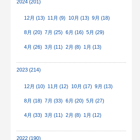
2024 (201)
12月 (13)
11月 (9)
10月 (13)
9月 (18)
8月 (20)
7月 (25)
6月 (16)
5月 (29)
4月 (26)
3月 (11)
2月 (8)
1月 (13)
2023 (214)
12月 (10)
11月 (12)
10月 (17)
9月 (13)
8月 (18)
7月 (33)
6月 (20)
5月 (27)
4月 (33)
3月 (11)
2月 (8)
1月 (12)
2022 (190)