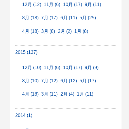
12月 (12)
11月 (6)
10月 (17)
9月 (11)
8月 (18)
7月 (17)
6月 (11)
5月 (25)
4月 (18)
3月 (8)
2月 (2)
1月 (8)
2015 (137)
12月 (10)
11月 (6)
10月 (17)
9月 (9)
8月 (10)
7月 (12)
6月 (12)
5月 (17)
4月 (18)
3月 (11)
2月 (4)
1月 (11)
2014 (1)