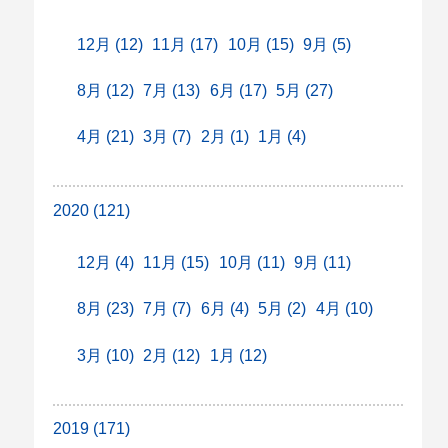
12月 (12)
11月 (17)
10月 (15)
9月 (5)
8月 (12)
7月 (13)
6月 (17)
5月 (27)
4月 (21)
3月 (7)
2月 (1)
1月 (4)
2020 (121)
12月 (4)
11月 (15)
10月 (11)
9月 (11)
8月 (23)
7月 (7)
6月 (4)
5月 (2)
4月 (10)
3月 (10)
2月 (12)
1月 (12)
2019 (171)