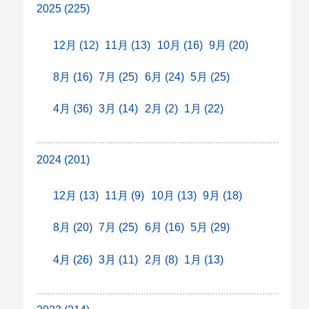
2025 (225)
12月 (12)
11月 (13)
10月 (16)
9月 (20)
8月 (16)
7月 (25)
6月 (24)
5月 (25)
4月 (36)
3月 (14)
2月 (2)
1月 (22)
2024 (201)
12月 (13)
11月 (9)
10月 (13)
9月 (18)
8月 (20)
7月 (25)
6月 (16)
5月 (29)
4月 (26)
3月 (11)
2月 (8)
1月 (13)