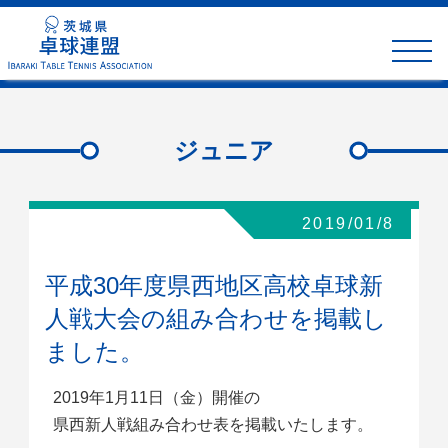
toggle
naviga
ジュニア
2019/01/8
平成30年度県西地区高校卓球新
人戦大会の組み合わせを掲載し
ました。
2019年1月11日（金）開催の
県西新人戦組み合わせ表を掲載いたします。