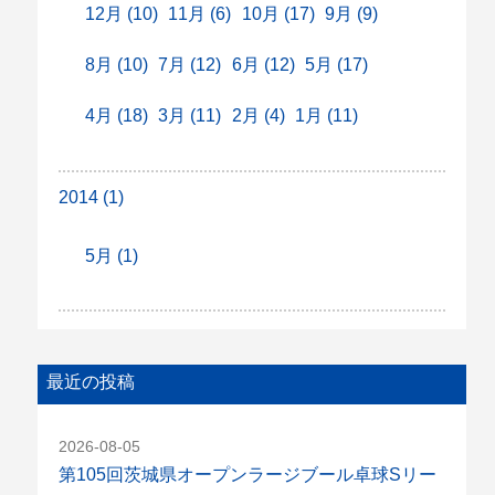
12月 (10)
11月 (6)
10月 (17)
9月 (9)
8月 (10)
7月 (12)
6月 (12)
5月 (17)
4月 (18)
3月 (11)
2月 (4)
1月 (11)
2014 (1)
5月 (1)
最近の投稿
2026-08-05
第105回茨城県オープンラージブール卓球Sリー