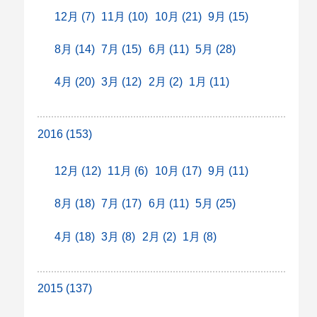
12月 (7)
11月 (10)
10月 (21)
9月 (15)
8月 (14)
7月 (15)
6月 (11)
5月 (28)
4月 (20)
3月 (12)
2月 (2)
1月 (11)
2016 (153)
12月 (12)
11月 (6)
10月 (17)
9月 (11)
8月 (18)
7月 (17)
6月 (11)
5月 (25)
4月 (18)
3月 (8)
2月 (2)
1月 (8)
2015 (137)