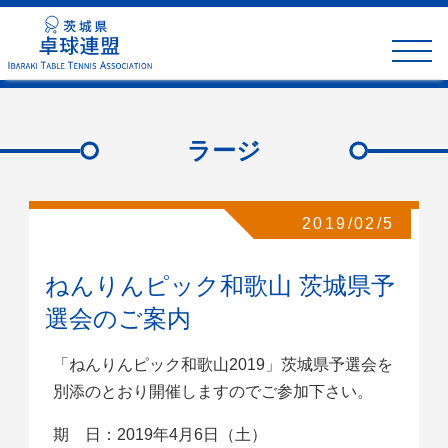
toggle
naviga
ラージ
2019/02/5
ねんりんピック和歌山 茨城県予
選会のご案内
「ねんりんピック和歌山2019」茨城県予選会を
別添のとおり開催しますのでご参加下さい。
期 日：2019年4月6日（土）