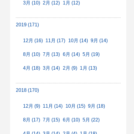
3月 (10)
2月 (12)
1月 (12)
2019 (171)
12月 (16)
11月 (17)
10月 (14)
9月 (14)
8月 (10)
7月 (13)
6月 (14)
5月 (19)
4月 (18)
3月 (14)
2月 (9)
1月 (13)
2018 (170)
12月 (9)
11月 (14)
10月 (15)
9月 (18)
8月 (17)
7月 (15)
6月 (10)
5月 (22)
4月 (14)
3月 (14)
2月 (4)
1月 (18)