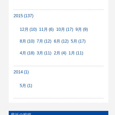
2015 (137)
12月 (10)
11月 (6)
10月 (17)
9月 (9)
8月 (10)
7月 (12)
6月 (12)
5月 (17)
4月 (18)
3月 (11)
2月 (4)
1月 (11)
2014 (1)
5月 (1)
最近の投稿