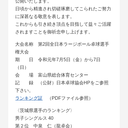
公開いたします。
日頃から精進され切磋琢磨してこられたご努力
に深甚なる敬意を表します。
これからも引き続き頂点を目指して益々ご活躍
されますことを御祈念申し上げます。
大会名称 第2回全日本ラージボール卓球選手
権大会
期 日 令和元年7月5日（金）から7日
（日）
会 場 富山県総合体育センター
記 録 （公財）日本卓球協会HPをご参照
下さい。
ランキング証
（PDFファイル参照）
〈茨城県選手のランキング〉
男子シングルス 40
第２位 中泉 仁（龍卓会）