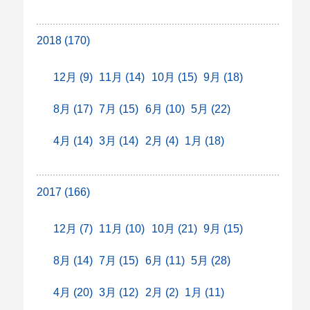
2018 (170)
12月 (9)
11月 (14)
10月 (15)
9月 (18)
8月 (17)
7月 (15)
6月 (10)
5月 (22)
4月 (14)
3月 (14)
2月 (4)
1月 (18)
2017 (166)
12月 (7)
11月 (10)
10月 (21)
9月 (15)
8月 (14)
7月 (15)
6月 (11)
5月 (28)
4月 (20)
3月 (12)
2月 (2)
1月 (11)