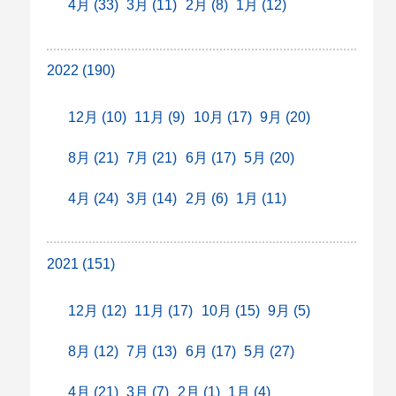
4月 (33)
3月 (11)
2月 (8)
1月 (12)
2022 (190)
12月 (10)
11月 (9)
10月 (17)
9月 (20)
8月 (21)
7月 (21)
6月 (17)
5月 (20)
4月 (24)
3月 (14)
2月 (6)
1月 (11)
2021 (151)
12月 (12)
11月 (17)
10月 (15)
9月 (5)
8月 (12)
7月 (13)
6月 (17)
5月 (27)
4月 (21)
3月 (7)
2月 (1)
1月 (4)