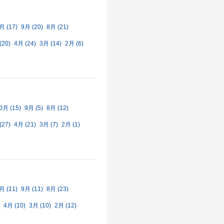
月 (17)
9月 (20)
8月 (21)
(20)
4月 (24)
3月 (14)
2月 (6)
0月 (15)
9月 (5)
8月 (12)
(27)
4月 (21)
3月 (7)
2月 (1)
月 (11)
9月 (11)
8月 (23)
4月 (10)
3月 (10)
2月 (12)