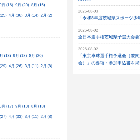
0月 (16)
9月 (20)
8月 (16)
2026-08-03
(25)
4月 (36)
3月 (14)
2月 (2)
「令和8年度茨城県スポーツ少
2026-08-02
全日本選手権茨城県予選大会要
2026-08-02
「東京卓球選手権予選会（兼関
月 (13)
9月 (18)
8月 (20)
会）」の要項・参加申込書を掲
(29)
4月 (26)
3月 (11)
2月 (8)
0月 (17)
9月 (13)
8月 (18)
(27)
4月 (33)
3月 (11)
2月 (8)