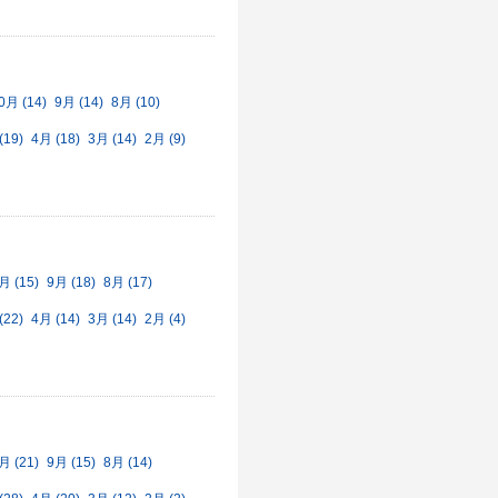
0月 (14)
9月 (14)
8月 (10)
(19)
4月 (18)
3月 (14)
2月 (9)
月 (15)
9月 (18)
8月 (17)
(22)
4月 (14)
3月 (14)
2月 (4)
月 (21)
9月 (15)
8月 (14)