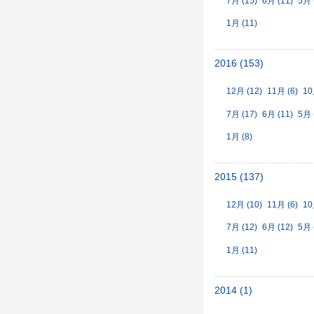
7月 (15)
6月 (11)
5月 
1月 (11)
2016 (153)
12月 (12)
11月 (6)
10
7月 (17)
6月 (11)
5月 
1月 (8)
2015 (137)
12月 (10)
11月 (6)
10
7月 (12)
6月 (12)
5月 
1月 (11)
2014 (1)