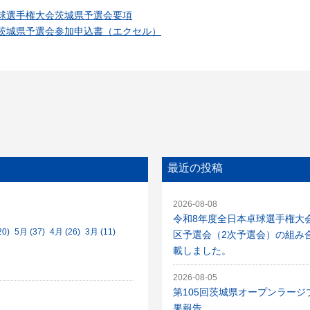
卓球選手権大会茨城県予選会要項
権茨城県予選会参加申込書（エクセル）
最近の投稿
2026-08-08
令和8年度全日本卓球選手権大
20)
5月 (37)
4月 (26)
3月 (11)
区予選会（2次予選会）の組み
載しました。
2026-08-05
第105回茨城県オープンラージ
果報告