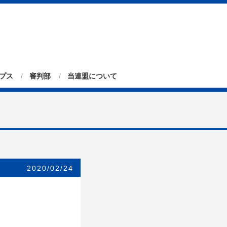
プス
審判部
当連盟について
2020/02/24