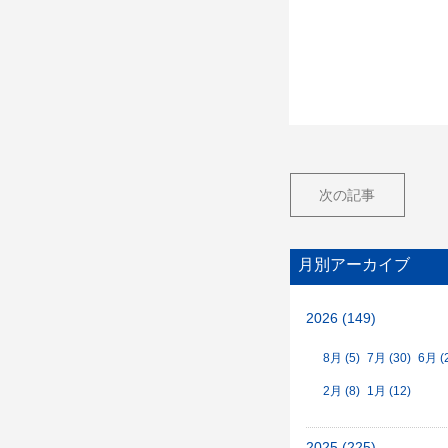
次の記事
月別アーカイブ
2026 (149)
8月 (5)
7月 (30)
6月 (
2月 (8)
1月 (12)
2025 (225)