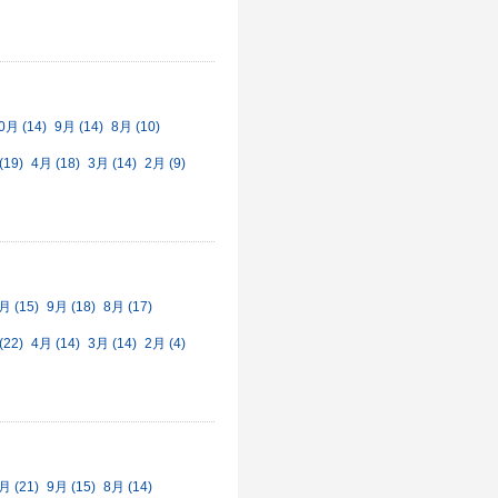
0月 (14)
9月 (14)
8月 (10)
(19)
4月 (18)
3月 (14)
2月 (9)
月 (15)
9月 (18)
8月 (17)
(22)
4月 (14)
3月 (14)
2月 (4)
月 (21)
9月 (15)
8月 (14)