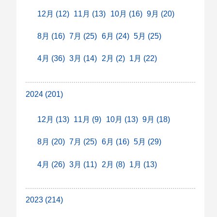
12月 (12)
11月 (13)
10月 (16)
9月 (20)
8月 (16)
7月 (25)
6月 (24)
5月 (25)
4月 (36)
3月 (14)
2月 (2)
1月 (22)
2024 (201)
12月 (13)
11月 (9)
10月 (13)
9月 (18)
8月 (20)
7月 (25)
6月 (16)
5月 (29)
4月 (26)
3月 (11)
2月 (8)
1月 (13)
2023 (214)