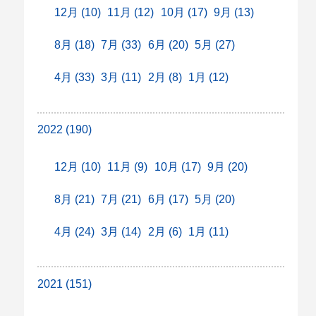
12月 (10)
11月 (12)
10月 (17)
9月 (13)
8月 (18)
7月 (33)
6月 (20)
5月 (27)
4月 (33)
3月 (11)
2月 (8)
1月 (12)
2022 (190)
12月 (10)
11月 (9)
10月 (17)
9月 (20)
8月 (21)
7月 (21)
6月 (17)
5月 (20)
4月 (24)
3月 (14)
2月 (6)
1月 (11)
2021 (151)