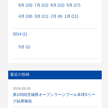
8月 (10)
7月 (12)
6月 (12)
5月 (17)
4月 (18)
3月 (11)
2月 (4)
1月 (11)
2014 (1)
5月 (1)
最近の投稿
2026-08-05
第105回茨城県オープンラージブール卓球Sリー
グ結果報告