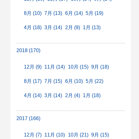
8月 (10)
7月 (13)
6月 (14)
5月 (19)
4月 (18)
3月 (14)
2月 (9)
1月 (13)
2018 (170)
12月 (9)
11月 (14)
10月 (15)
9月 (18)
8月 (17)
7月 (15)
6月 (10)
5月 (22)
4月 (14)
3月 (14)
2月 (4)
1月 (18)
2017 (166)
12月 (7)
11月 (10)
10月 (21)
9月 (15)