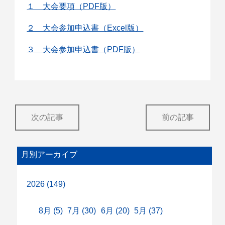
１ 大会要項（PDF版）
２ 大会参加申込書（Excel版）
３ 大会参加申込書（PDF版）
次の記事
前の記事
月別アーカイブ
2026 (149)
8月 (5)
7月 (30)
6月 (20)
5月 (37)