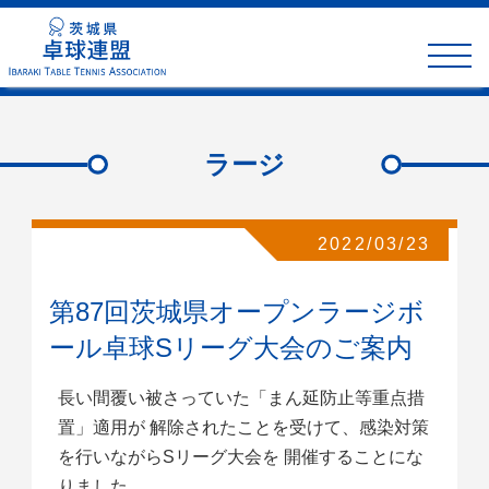
toggle
naviga
ラージ
2022/03/23
第87回茨城県オープンラージボ
ール卓球Sリーグ大会のご案内
長い間覆い被さっていた「まん延防止等重点措
置」適用が 解除されたことを受けて、感染対策
を行いながらSリーグ大会を 開催することにな
りました。