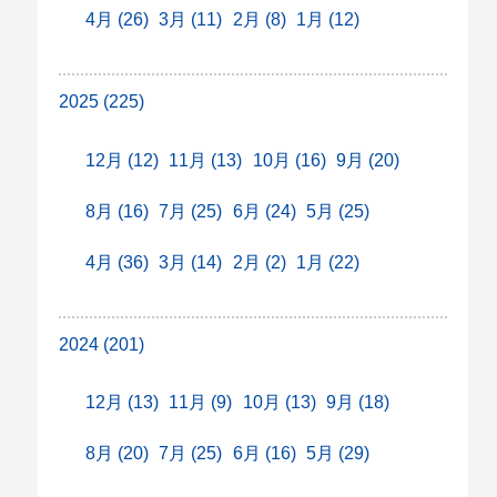
4月 (26)
3月 (11)
2月 (8)
1月 (12)
2025 (225)
12月 (12)
11月 (13)
10月 (16)
9月 (20)
8月 (16)
7月 (25)
6月 (24)
5月 (25)
4月 (36)
3月 (14)
2月 (2)
1月 (22)
2024 (201)
12月 (13)
11月 (9)
10月 (13)
9月 (18)
8月 (20)
7月 (25)
6月 (16)
5月 (29)