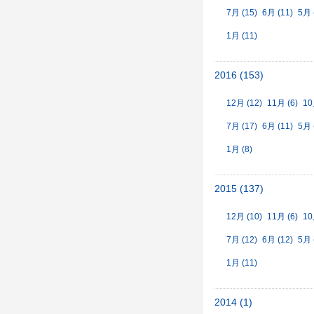
7月 (15)
6月 (11)
5月 
1月 (11)
2016 (153)
12月 (12)
11月 (6)
10
7月 (17)
6月 (11)
5月 
1月 (8)
2015 (137)
12月 (10)
11月 (6)
10
7月 (12)
6月 (12)
5月 
1月 (11)
2014 (1)