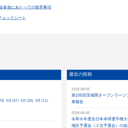
選会参加にあたっての留意事項
チェックシート
最近の投稿
2026-08-05
第105回茨城県オープンラージ
20)
5月 (37)
4月 (26)
3月 (11)
果報告
2026-08-05
令和８年度全日本卓球選手権大
地区予選会（２次予選会）の組