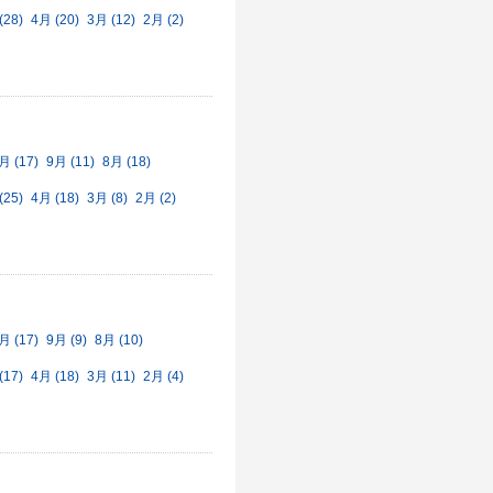
(28)
4月 (20)
3月 (12)
2月 (2)
月 (17)
9月 (11)
8月 (18)
(25)
4月 (18)
3月 (8)
2月 (2)
月 (17)
9月 (9)
8月 (10)
(17)
4月 (18)
3月 (11)
2月 (4)