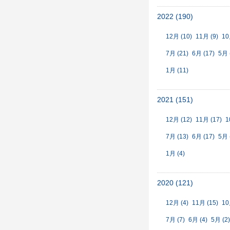
2022 (190)
12月 (10)
11月 (9)
10
7月 (21)
6月 (17)
5月 
1月 (11)
2021 (151)
12月 (12)
11月 (17)
1
7月 (13)
6月 (17)
5月 
1月 (4)
2020 (121)
12月 (4)
11月 (15)
10
7月 (7)
6月 (4)
5月 (2)