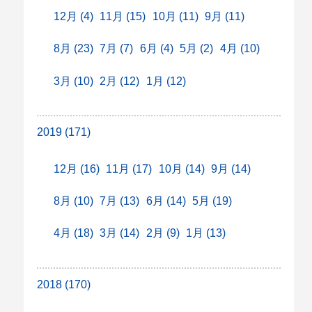
12月 (4)
11月 (15)
10月 (11)
9月 (11)
8月 (23)
7月 (7)
6月 (4)
5月 (2)
4月 (10)
3月 (10)
2月 (12)
1月 (12)
2019 (171)
12月 (16)
11月 (17)
10月 (14)
9月 (14)
8月 (10)
7月 (13)
6月 (14)
5月 (19)
4月 (18)
3月 (14)
2月 (9)
1月 (13)
2018 (170)