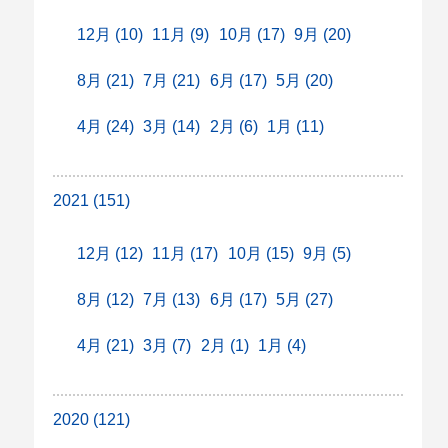
12月 (10)
11月 (9)
10月 (17)
9月 (20)
8月 (21)
7月 (21)
6月 (17)
5月 (20)
4月 (24)
3月 (14)
2月 (6)
1月 (11)
2021 (151)
12月 (12)
11月 (17)
10月 (15)
9月 (5)
8月 (12)
7月 (13)
6月 (17)
5月 (27)
4月 (21)
3月 (7)
2月 (1)
1月 (4)
2020 (121)