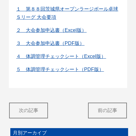
１ 第８８回茨城県オープンラージボール卓球
Ｓリーグ 大会要項
２ 大会参加申込書（Excel版）
３ 大会参加申込書（PDF版）
４ 体調管理チェックシート（Excel版）
５ 体調管理チェックシート（PDF版）
次の記事
前の記事
月別アーカイブ