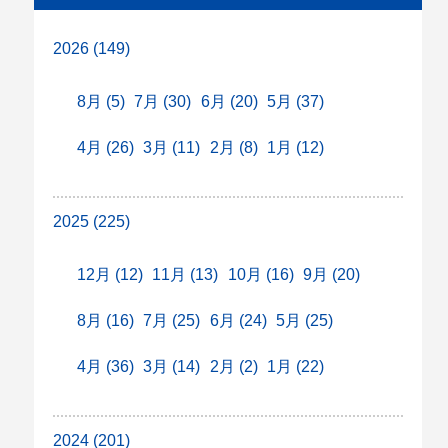
2026 (149)
8月 (5)
7月 (30)
6月 (20)
5月 (37)
4月 (26)
3月 (11)
2月 (8)
1月 (12)
2025 (225)
12月 (12)
11月 (13)
10月 (16)
9月 (20)
8月 (16)
7月 (25)
6月 (24)
5月 (25)
4月 (36)
3月 (14)
2月 (2)
1月 (22)
2024 (201)