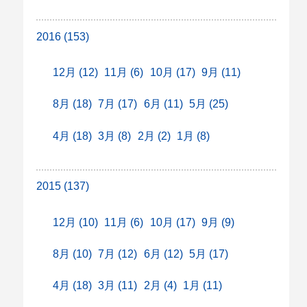
2016 (153)
12月 (12)
11月 (6)
10月 (17)
9月 (11)
8月 (18)
7月 (17)
6月 (11)
5月 (25)
4月 (18)
3月 (8)
2月 (2)
1月 (8)
2015 (137)
12月 (10)
11月 (6)
10月 (17)
9月 (9)
8月 (10)
7月 (12)
6月 (12)
5月 (17)
4月 (18)
3月 (11)
2月 (4)
1月 (11)