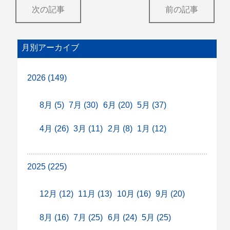
次の記事
前の記事
月別アーカイブ
2026 (149)
8月 (5)
7月 (30)
6月 (20)
5月 (37)
4月 (26)
3月 (11)
2月 (8)
1月 (12)
2025 (225)
12月 (12)
11月 (13)
10月 (16)
9月 (20)
8月 (16)
7月 (25)
6月 (24)
5月 (25)