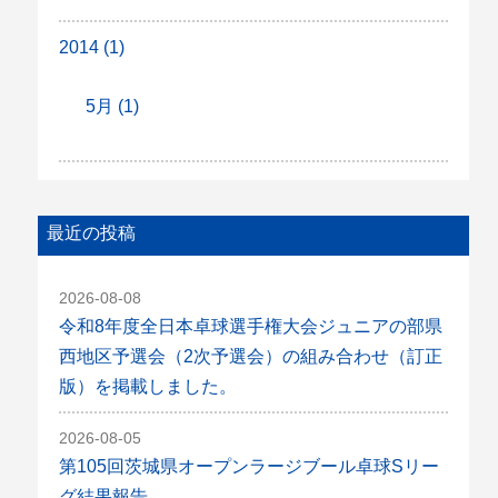
2014 (1)
5月 (1)
最近の投稿
2026-08-08
令和8年度全日本卓球選手権大会ジュニアの部県
西地区予選会（2次予選会）の組み合わせ（訂正
版）を掲載しました。
2026-08-05
第105回茨城県オープンラージブール卓球Sリー
グ結果報告