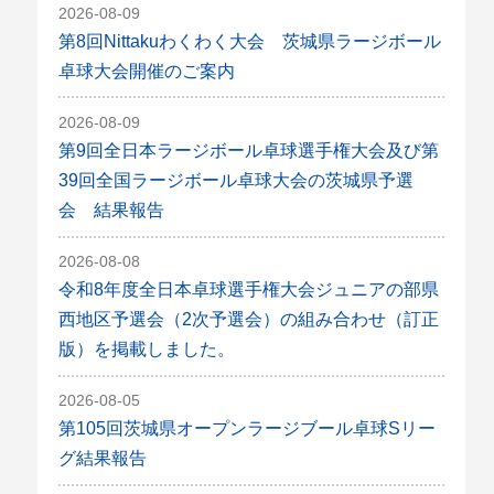
2026-08-09
第8回Nittakuわくわく大会 茨城県ラージボール
卓球大会開催のご案内
2026-08-09
第9回全日本ラージボール卓球選手権大会及び第
39回全国ラージボール卓球大会の茨城県予選
会 結果報告
2026-08-08
令和8年度全日本卓球選手権大会ジュニアの部県
西地区予選会（2次予選会）の組み合わせ（訂正
版）を掲載しました。
2026-08-05
第105回茨城県オープンラージブール卓球Sリー
グ結果報告