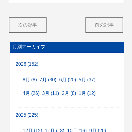
次の記事
前の記事
月別アーカイブ
2026 (152)
8月 (8)
7月 (30)
6月 (20)
5月 (37)
4月 (26)
3月 (11)
2月 (8)
1月 (12)
2025 (225)
12月 (12)
11月 (13)
10月 (16)
9月 (20)