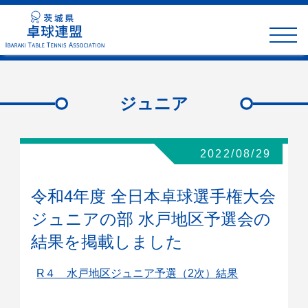
toggle
naviga
ジュニア
2022/08/29
令和4年度 全日本卓球選手権大会
ジュニアの部 水戸地区予選会の
結果を掲載しました
R４ 水戸地区ジュニア予選（2次）結果