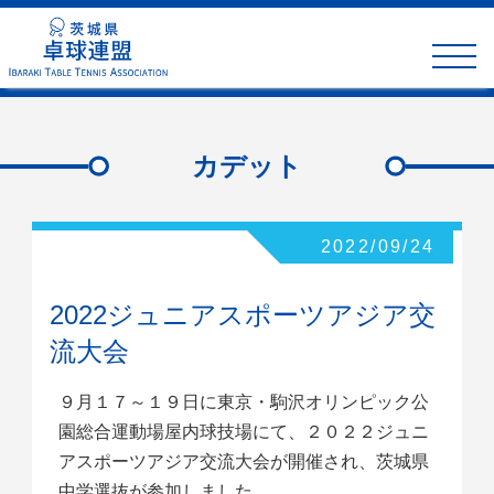
toggle
naviga
カデット
2022/09/24
2022ジュニアスポーツアジア交
流大会
９月１７～１９日に東京・駒沢オリンピック公
園総合運動場屋内球技場にて、２０２２ジュニ
アスポーツアジア交流大会が開催され、茨城県
中学選抜が参加しました。