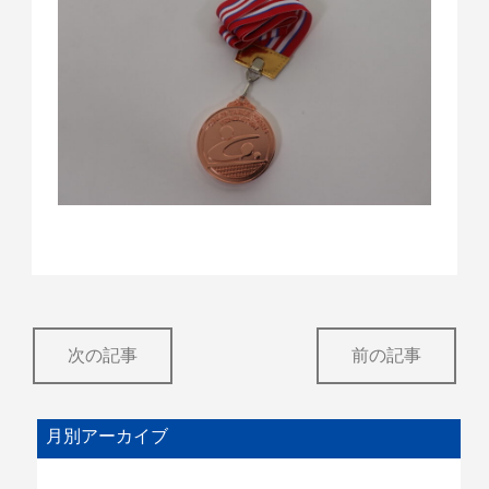
次の記事
前の記事
月別アーカイブ