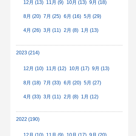
12月 (13)
11月 (9)
10月 (13)
9月 (18)
8月 (20)
7月 (25)
6月 (16)
5月 (29)
4月 (26)
3月 (11)
2月 (8)
1月 (13)
2023 (214)
12月 (10)
11月 (12)
10月 (17)
9月 (13)
8月 (18)
7月 (33)
6月 (20)
5月 (27)
4月 (33)
3月 (11)
2月 (8)
1月 (12)
2022 (190)
12月 (10)
11月 (9)
10月 (17)
9月 (20)