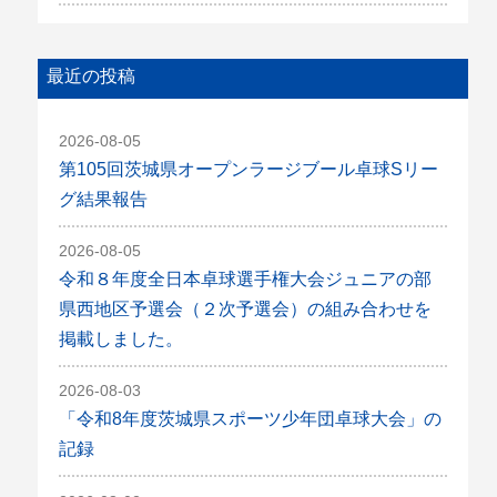
最近の投稿
2026-08-05
第105回茨城県オープンラージブール卓球Sリー
グ結果報告
2026-08-05
令和８年度全日本卓球選手権大会ジュニアの部
県西地区予選会（２次予選会）の組み合わせを
掲載しました。
2026-08-03
「令和8年度茨城県スポーツ少年団卓球大会」の
記録