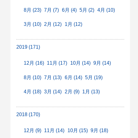
8月 (23)
7月 (7)
6月 (4)
5月 (2)
4月 (10)
3月 (10)
2月 (12)
1月 (12)
2019 (171)
12月 (16)
11月 (17)
10月 (14)
9月 (14)
8月 (10)
7月 (13)
6月 (14)
5月 (19)
4月 (18)
3月 (14)
2月 (9)
1月 (13)
2018 (170)
12月 (9)
11月 (14)
10月 (15)
9月 (18)