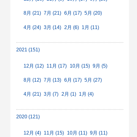
8月 (21)
7月 (21)
6月 (17)
5月 (20)
4月 (24)
3月 (14)
2月 (6)
1月 (11)
2021 (151)
12月 (12)
11月 (17)
10月 (15)
9月 (5)
8月 (12)
7月 (13)
6月 (17)
5月 (27)
4月 (21)
3月 (7)
2月 (1)
1月 (4)
2020 (121)
12月 (4)
11月 (15)
10月 (11)
9月 (11)