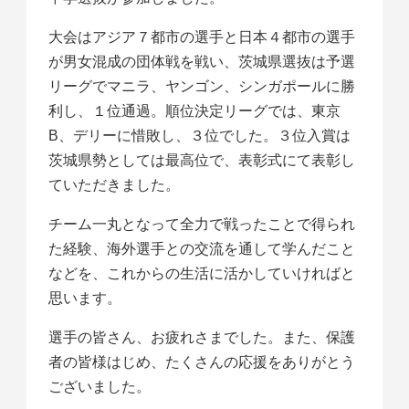
大会はアジア７都市の選手と日本４都市の選手
が男女混成の団体戦を戦い、茨城県選抜は予選
リーグでマニラ、ヤンゴン、シンガポールに勝
利し、１位通過。順位決定リーグでは、東京
B、デリーに惜敗し、３位でした。３位入賞は
茨城県勢としては最高位で、表彰式にて表彰し
ていただきました。
チーム一丸となって全力で戦ったことで得られ
た経験、海外選手との交流を通して学んだこと
などを、これからの生活に活かしていければと
思います。
選手の皆さん、お疲れさまでした。また、保護
者の皆様はじめ、たくさんの応援をありがとう
ございました。