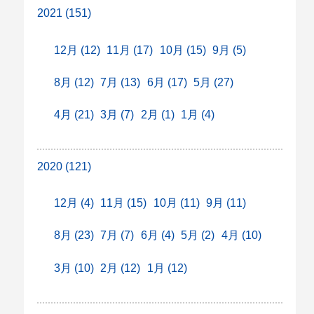
2021 (151)
12月 (12)
11月 (17)
10月 (15)
9月 (5)
8月 (12)
7月 (13)
6月 (17)
5月 (27)
4月 (21)
3月 (7)
2月 (1)
1月 (4)
2020 (121)
12月 (4)
11月 (15)
10月 (11)
9月 (11)
8月 (23)
7月 (7)
6月 (4)
5月 (2)
4月 (10)
3月 (10)
2月 (12)
1月 (12)