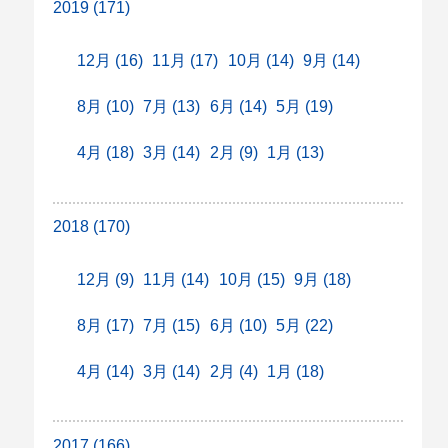
2019 (171)
12月 (16)
11月 (17)
10月 (14)
9月 (14)
8月 (10)
7月 (13)
6月 (14)
5月 (19)
4月 (18)
3月 (14)
2月 (9)
1月 (13)
2018 (170)
12月 (9)
11月 (14)
10月 (15)
9月 (18)
8月 (17)
7月 (15)
6月 (10)
5月 (22)
4月 (14)
3月 (14)
2月 (4)
1月 (18)
2017 (166)