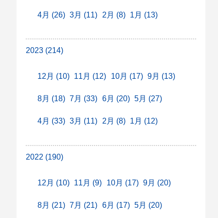
4月 (26)
3月 (11)
2月 (8)
1月 (13)
2023 (214)
12月 (10)
11月 (12)
10月 (17)
9月 (13)
8月 (18)
7月 (33)
6月 (20)
5月 (27)
4月 (33)
3月 (11)
2月 (8)
1月 (12)
2022 (190)
12月 (10)
11月 (9)
10月 (17)
9月 (20)
8月 (21)
7月 (21)
6月 (17)
5月 (20)