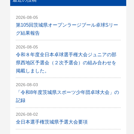
2026-08-05
第105回茨城県オープンラージブール卓球Sリー
グ結果報告
2026-08-05
令和８年度全日本卓球選手権大会ジュニアの部
県西地区予選会（２次予選会）の組み合わせを
掲載しました。
2026-08-03
「令和8年度茨城県スポーツ少年団卓球大会」の
記録
2026-08-02
全日本選手権茨城県予選大会要項