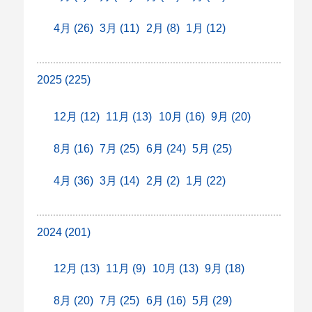
4月 (26)
3月 (11)
2月 (8)
1月 (12)
2025 (225)
12月 (12)
11月 (13)
10月 (16)
9月 (20)
8月 (16)
7月 (25)
6月 (24)
5月 (25)
4月 (36)
3月 (14)
2月 (2)
1月 (22)
2024 (201)
12月 (13)
11月 (9)
10月 (13)
9月 (18)
8月 (20)
7月 (25)
6月 (16)
5月 (29)