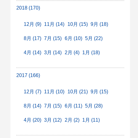
2018 (170)
12月 (9)
11月 (14)
10月 (15)
9月 (18)
8月 (17)
7月 (15)
6月 (10)
5月 (22)
4月 (14)
3月 (14)
2月 (4)
1月 (18)
2017 (166)
12月 (7)
11月 (10)
10月 (21)
9月 (15)
8月 (14)
7月 (15)
6月 (11)
5月 (28)
4月 (20)
3月 (12)
2月 (2)
1月 (11)