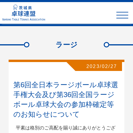
toggle
naviga
ラージ
2023/02/27
第6回全日本ラージボール卓球選
手権大会及び第36回全国ラージ
ボール卓球大会の参加枠確定等
のお知らせについて
平素は格別のご高配を賜り誠にありがとうござ