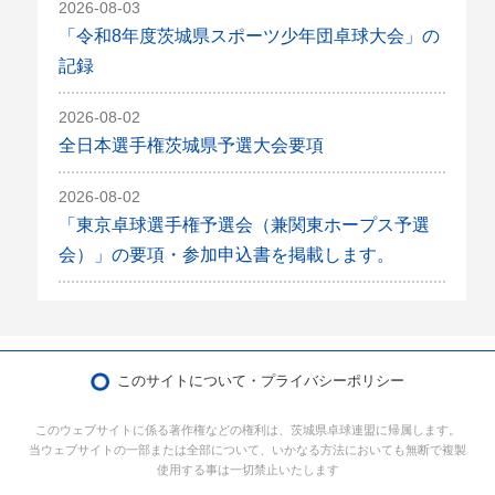
2026-08-03
「令和8年度茨城県スポーツ少年団卓球大会」の
記録
2026-08-02
全日本選手権茨城県予選大会要項
2026-08-02
「東京卓球選手権予選会（兼関東ホープス予選
会）」の要項・参加申込書を掲載します。
このサイトについて・プライバシーポリシー
このウェブサイトに係る著作権などの権利は、茨城県卓球連盟に帰属します。
当ウェブサイトの一部または全部について、いかなる方法においても無断で複製
使用する事は一切禁止いたします