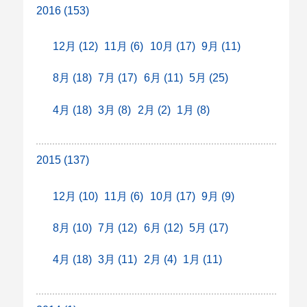
2016 (153)
12月 (12)
11月 (6)
10月 (17)
9月 (11)
8月 (18)
7月 (17)
6月 (11)
5月 (25)
4月 (18)
3月 (8)
2月 (2)
1月 (8)
2015 (137)
12月 (10)
11月 (6)
10月 (17)
9月 (9)
8月 (10)
7月 (12)
6月 (12)
5月 (17)
4月 (18)
3月 (11)
2月 (4)
1月 (11)