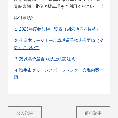
育館東側、北側の駐車場をご利用ください。 《
添付書類》
１ 2023年度参加枠一覧表（関東地区を抜粋）
２ 全日本ラージボール卓球選手権大会要項（変
更）について
３ 茨城県予選会 競技上の諸注意
４ 取手市グリーンスポーツセンター会場内案内
図
次の記事
前の記事