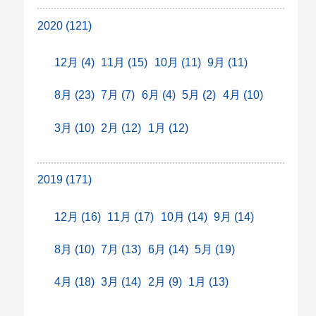
2020 (121)
12月 (4)
11月 (15)
10月 (11)
9月 (11)
8月 (23)
7月 (7)
6月 (4)
5月 (2)
4月 (10)
3月 (10)
2月 (12)
1月 (12)
2019 (171)
12月 (16)
11月 (17)
10月 (14)
9月 (14)
8月 (10)
7月 (13)
6月 (14)
5月 (19)
4月 (18)
3月 (14)
2月 (9)
1月 (13)