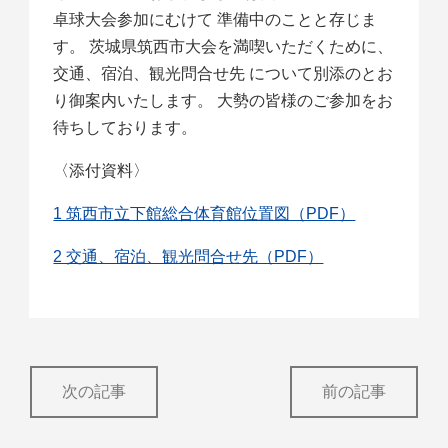
卓球大会参加にむけて 準備中のことと存じま
す。 茨城県筑西市大会を満喫いただくために、
交通、宿泊、観光問合せ先 について別添のとお
り御案内いたします。 大勢の皆様のご参加をお
待ちしております。
〈添付資料〉
1 筑西市立下館総合体育館位置図（PDF）
2 交通、宿泊、観光問合せ先（PDF）
次の記事
前の記事