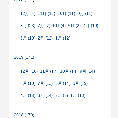
12月 (4)
11月 (15)
10月 (11)
9月 (11)
8月 (23)
7月 (7)
6月 (4)
5月 (2)
4月 (10)
3月 (10)
2月 (12)
1月 (12)
2019 (171)
12月 (16)
11月 (17)
10月 (14)
9月 (14)
8月 (10)
7月 (13)
6月 (14)
5月 (19)
4月 (18)
3月 (14)
2月 (9)
1月 (13)
2018 (170)