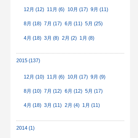
12月 (12)
11月 (6)
10月 (17)
9月 (11)
8月 (18)
7月 (17)
6月 (11)
5月 (25)
4月 (18)
3月 (8)
2月 (2)
1月 (8)
2015 (137)
12月 (10)
11月 (6)
10月 (17)
9月 (9)
8月 (10)
7月 (12)
6月 (12)
5月 (17)
4月 (18)
3月 (11)
2月 (4)
1月 (11)
2014 (1)