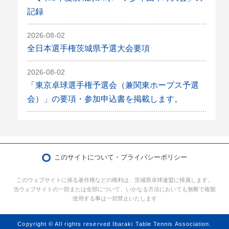
記録
2026-08-02
全日本選手権茨城県予選大会要項
2026-08-02
「東京卓球選手権予選会（兼関東ホープス予選
会）」の要項・参加申込書を掲載します。
このサイトについて・プライバシーポリシー
このウェブサイトに係る著作権などの権利は、茨城県卓球連盟に帰属します。
当ウェブサイトの一部または全部について、いかなる方法においても無断で複製
使用する事は一切禁止いたします
Copyright © All rights reserved Ibaraki Table Tennis Association.