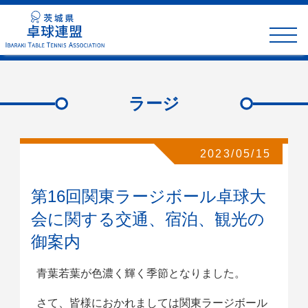
toggle
naviga
ラージ
2023/05/15
第16回関東ラージボール卓球大
会に関する交通、宿泊、観光の
御案内
青葉若葉が色濃く輝く季節となりました。
さて、皆様におかれましては関東ラージボール