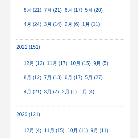
8月 (21)
7月 (21)
6月 (17)
5月 (20)
4月 (24)
3月 (14)
2月 (6)
1月 (11)
2021 (151)
12月 (12)
11月 (17)
10月 (15)
9月 (5)
8月 (12)
7月 (13)
6月 (17)
5月 (27)
4月 (21)
3月 (7)
2月 (1)
1月 (4)
2020 (121)
12月 (4)
11月 (15)
10月 (11)
9月 (11)